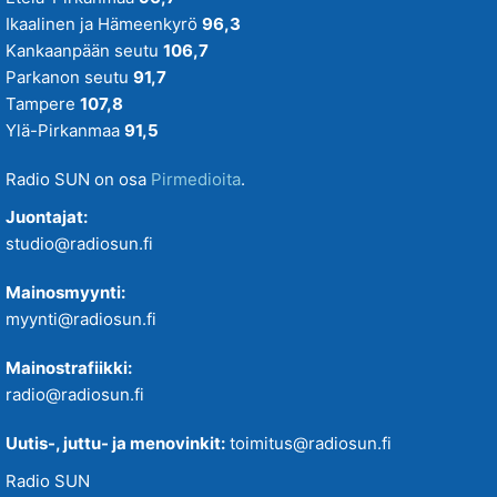
Ikaalinen ja Hämeenkyrö
96,3
Kankaanpään seutu
106,7
Parkanon seutu
91,7
Tampere
107,8
Ylä-Pirkanmaa
91,5
Radio SUN on osa
Pirmedioita
.
Juontajat:
studio@radiosun.fi
Mainosmyynti:
myynti@radiosun.fi
Mainostrafiikki:
radio@radiosun.fi
Uutis-, juttu- ja menovinkit:
toimitus@radiosun.fi
Radio SUN