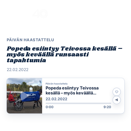
Skip
to
Menu
content
PÄIVÄN HAASTATTELU
Popeda esiintyy Teivossa kesällä –
myös keväällä runsaasti
tapahtumia
22.02.2022
Päivän haastattelu
Popeda esiintyy Teivossa
kesällä – myös keväällä
runsaasti tapahtumia
22.02.2022
0:00
9:20