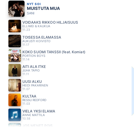
NYT SOI
MUISTUTA MUA
SANI
VOIDAAKS RIKKOO HILJAISUUS
ELLIMEI & KAUKUA
11.23
TOISESSA ELÄMÄSSÄ
AUKUSTI KOIVISTO
11.17
KOKO SUOMI TANSSII (feat. Komiat)
PORTION BOYS
11.14
ÄITI ÄLÄ ITKE
JUHA TAPIO
11.11
UUSI ALKU
HEIDI PAKARINEN
11.07
KULTAA
RESSU REDFORD
11.03
VIELA YKSI ELAMA
ANNE MATTILA
10.58
JOS MENET POIS
ERIN
10.55