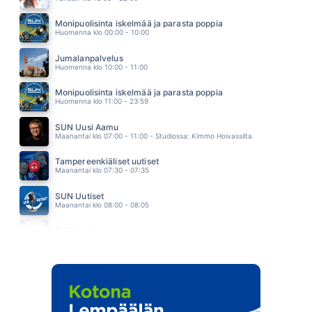
LEMMENLUKKO
STIG
Monipuolisinta iskelmää ja parasta poppia
09.46
Huomenna klo 00:00 - 10:00
OTA MUT
JONNE AARON
Jumalanpalvelus
09.39
Huomenna klo 10:00 - 11:00
Monipuolisinta iskelmää ja parasta poppia
Huomenna klo 11:00 - 23:59
SUN Uusi Aamu
Maanantai klo 07:00 - 11:00 - Studiossa: Kimmo Hoivassilta
Tampereenkiäliset uutiset
Maanantai klo 07:30 - 07:35
SUN Uutiset
Maanantai klo 08:00 - 08:05
SUN Kesästoppi
Maanantai klo 09:30 - 09:35