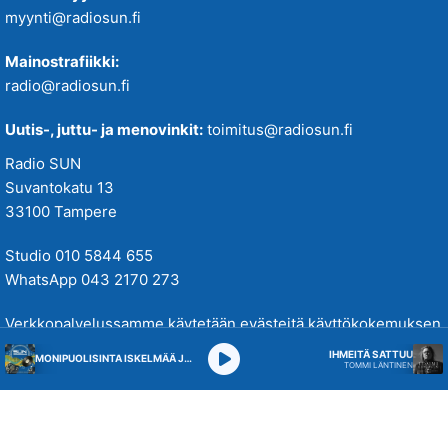
myynti@radiosun.fi
Mainostrafiikki:
radio@radiosun.fi
Uutis-, juttu- ja menovinkit:
toimitus@radiosun.fi
Radio SUN
Suvantokatu 13
33100 Tampere
Studio 010 5844 655
WhatsApp 043 2170 273
Verkkopalvelussamme käytetään evästeitä käyttökokemuksen
parantamiseksi. Tutustu tietosuojakäytäntöihimme
täällä
.
IHMEITÄ SATTUU
MONIPUOLISINTA ISKELMÄÄ JA PARASTA POPPIA
TOMMI LÄNTINEN