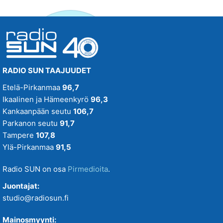
RADIO SUN TAAJUUDET
Etelä-Pirkanmaa
96,7
Ikaalinen ja Hämeenkyrö
96,3
Kankaanpään seutu
106,7
Parkanon seutu
91,7
Tampere
107,8
Ylä-Pirkanmaa
91,5
Radio SUN on osa
Pirmedioita
.
Juontajat:
studio@radiosun.fi
Mainosmyynti: