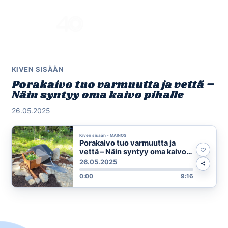
Skip
to
Menu
content
KIVEN SISÄÄN
Porakaivo tuo varmuutta ja vettä –
Näin syntyy oma kaivo pihalle
26.05.2025
Kiven sisään - MAINOS
Porakaivo tuo varmuutta ja
vettä – Näin syntyy oma kaivo
pihalle
26.05.2025
0:00
9:16