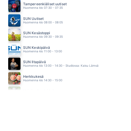
LAURA VOUTILAINEN
Tampereenkiäliset uutiset
05.02
Huomenna klo 07:30 - 07:35
NOCTURNE
LOIRI VESA MATTI
SUN Uutiset
04.57
Huomenna klo 08:00 - 08:05
SUN Kesästoppi
Huomenna klo 09:30 - 09:35
SUN Keskipäivä
Huomenna klo 11:00 - 13:00
SUN Iltapäivä
Huomenna klo 13:00 - 14:30 - Studiossa: Kaisu Lämsä
Herkkukesä
Huomenna klo 14:30 - 15:00
Heinäpellon laidalla
Huomenna klo 15:00 - 16:00