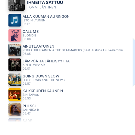
IHMEITÄ SATTUU
TOMMI LÄNTINEN
ALLA KUUMAN AURINGON
ISTO HILTUNEN
06.12
CALL ME
BLONDIE
06.08
AINUTLAATUINEN
PEKKA TIILIKAINEN & THE BEATMAKERS (Feat.Justiina Luukaslammi)
06.05
LÄMPÖÄ JA LÄHEISYYTTÄ
ARTTU WISKARI
06.01
GOING DOWN SLOW
HUEY LEWIS AND THE NEWS
05.57
KAIKKEUDEN KAUNEIN
SINITAIVAS
05.53
PULSSI
JANNIKA B
05.47
SADE
KAIJA KÄRKINEN JA ILE KALLIO
05.44