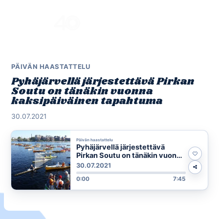
Skip
to
Menu
content
PÄIVÄN HAASTATTELU
Pyhäjärvellä järjestettävä Pirkan
Soutu on tänäkin vuonna
kaksipäiväinen tapahtuma
30.07.2021
Päivän haastattelu
Pyhäjärvellä järjestettävä
Pirkan Soutu on tänäkin vuonna
kaksipäiväinen tapahtuma
30.07.2021
0:00
7:45