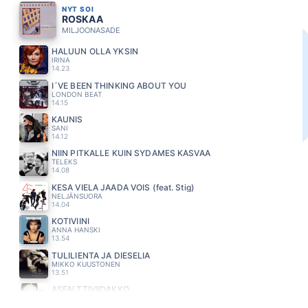
NYT SOI
ROSKAA
MILJOONASADE
HALUUN OLLA YKSIN
IRINA
14.23
I´VE BEEN THINKING ABOUT YOU
LONDON BEAT
14.15
KAUNIS
SANI
14.12
NIIN PITKÄLLE KUIN SYDÄMES KASVAA
TELEKS
14.08
KESÄ VIELÄ JÄÄDÄ VOIS (feat. Stig)
NELJÄNSUORA
14.04
KOTIVIINI
ANNA HANSKI
13.54
TULILIENTA JA DIESELIA
MIKKO KUUSTONEN
13.51
ASFALTTIVIIDAKKO
ANNE MATTILA
13.48