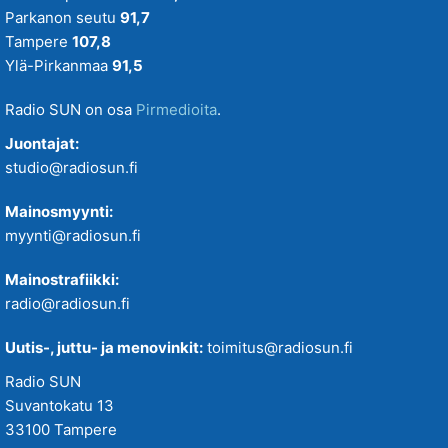
Parkanon seutu
91,7
Tampere
107,8
Ylä-Pirkanmaa
91,5
Radio SUN on osa
Pirmedioita
.
Juontajat:
studio@radiosun.fi
Mainosmyynti:
myynti@radiosun.fi
Mainostrafiikki:
radio@radiosun.fi
Uutis-, juttu- ja menovinkit:
toimitus@radiosun.fi
Radio SUN
Suvantokatu 13
33100 Tampere