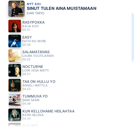
NYT SOI
SINUT TULEN AINA MUISTAMAAN
KARI TAPIO
RÄSYPOKKA
KAIJA KOO
05.10
EASY
FAITH NO MORE
05.06
SALAMATAIVAS
LAURA VOUTILAINEN
05.02
NOCTURNE
LOIRI VESA MATTI
04.57
TÄÄ ON HULLU YÖ
ANNELI MATTILA
04.53
TUMMUVA YÖ
SAMI SAARI
04.49
KUN KELLOHAME HEILAHTAA
KATRI HELENA
04.44
ÄLÄ MEE
EMMA & MATILDA
04.40