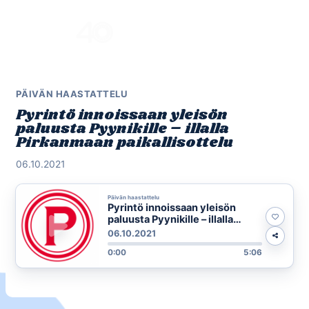
Skip
to
Menu
content
PÄIVÄN HAASTATTELU
Pyrintö innoissaan yleisön
paluusta Pyynikille – illalla
Pirkanmaan paikallisottelu
06.10.2021
Päivän haastattelu
Pyrintö innoissaan yleisön
paluusta Pyynikille – illalla
Pirkanmaan paikallisottelu
06.10.2021
0:00
5:06