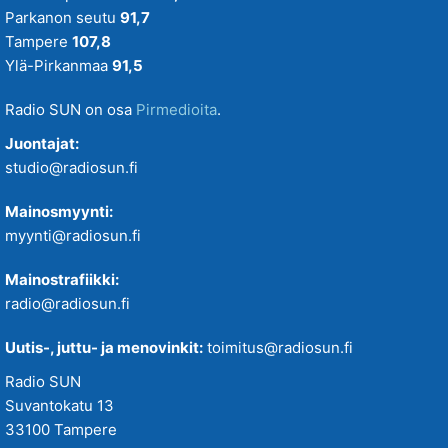
Parkanon seutu
91,7
Tampere
107,8
Ylä-Pirkanmaa
91,5
Radio SUN on osa
Pirmedioita
.
Juontajat:
studio@radiosun.fi
Mainosmyynti:
myynti@radiosun.fi
Mainostrafiikki:
radio@radiosun.fi
Uutis-, juttu- ja menovinkit:
toimitus@radiosun.fi
Radio SUN
Suvantokatu 13
33100 Tampere