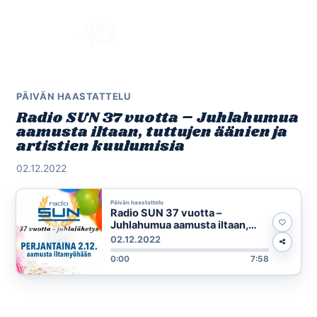
Skip
to
Menu
content
PÄIVÄN HAASTATTELU
Radio SUN 37 vuotta – Juhlahumua
aamusta iltaan, tuttujen äänien ja
artistien kuulumisia
02.12.2022
Päivän haastattelu
Radio SUN 37 vuotta –
Juhlahumua aamusta iltaan,
tuttujen äänien ja artistien
02.12.2022
kuulumisia
0:00
7:58