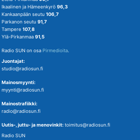
Ikaalinen ja Hämeenkyrö
96,3
Kankaanpään seutu
106,7
Parkanon seutu
91,7
Tampere
107,8
Ylä-Pirkanmaa
91,5
Radio SUN on osa
Pirmedioita
.
Juontajat:
studio@radiosun.fi
Mainosmyynti:
myynti@radiosun.fi
Mainostrafiikki:
radio@radiosun.fi
Uutis-, juttu- ja menovinkit:
toimitus@radiosun.fi
Radio SUN