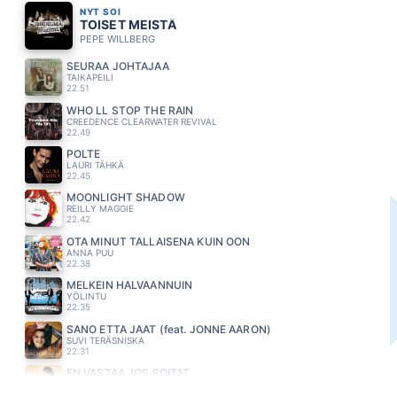
NYT SOI
TOISET MEISTÄ
PEPE WILLBERG
SEURAA JOHTAJAA
TAIKAPEILI
22.51
WHO LL STOP THE RAIN
CREEDENCE CLEARWATER REVIVAL
22.49
POLTE
LAURI TÄHKÄ
22.45
MOONLIGHT SHADOW
REILLY MAGGIE
22.42
OTA MINUT TÄLLAISENA KUIN OON
ANNA PUU
22.38
MELKEIN HALVAANNUIN
YÖLINTU
22.35
SANO ETTÄ JÄÄT (feat. JONNE AARON)
SUVI TERÄSNISKA
22.31
EN VASTAA JOS SOITAT
ANNE MATTILA
22.24