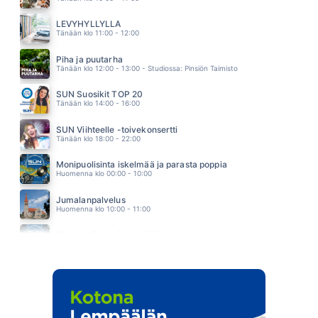
WHEN YOU SAY NOTHING AT ALL
RONAN KEATING
LEVYHYLLYLLÄ
21.44
Tänään klo 11:00 - 12:00
SYNNYTTY SAUNOMAAN
OLLI HALONEN
Piha ja puutarha
21.41
Tänään klo 12:00 - 13:00 - Studiossa: Pinsiön Taimisto
SUN Suosikit TOP 20
Tänään klo 14:00 - 16:00
SUN Viihteelle -toivekonsertti
Tänään klo 18:00 - 22:00
Monipuolisinta iskelmää ja parasta poppia
Huomenna klo 00:00 - 10:00
Jumalanpalvelus
Huomenna klo 10:00 - 11:00
Monipuolisinta iskelmää ja parasta poppia
Huomenna klo 11:00 - 23:59