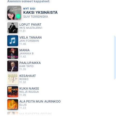
Aiemmin soineet kappaleet:
NYT SOI
KAKSI YKSINÄISTÄ
SUVI TERÄSNISKA
LOPUT PÄIVÄT
PATE MUSTAJÄRVI
11.51
VIELÄ TÄNÄÄN
JANI FORSMAN
11.46
MANIA
JANNIKA B
11.42
PAALUPAIKKA
KARI TAPIO
11.35
KESÄHÄÄT
RODEO
11.32
KUKA NÄKEE
NELJÄ RUUSUA
11.26
ÄLÄ PEITÄ MUN AURINKOO
ELLIS
11.23
MÄ SADETTA OOTAN