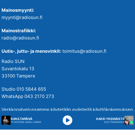
Mainosmyynti:
myynti@radiosun.fi
Mainostrafiikki:
radio@radiosun.fi
Uutis-, juttu- ja menovinkit:
toimitus@radiosun.fi
Radio SUN
Suvantokatu 13
33100 Tampere
Studio 010 5844 655
WhatsApp 043 2170 273
Verkkopalvelussamme käytetään evästeitä käyttökokemuksen
parantamiseksi. Tutustu tietosuojakäytäntöihimme
täällä
.
SUN ILTAPÄIVÄ
KAKSI YKSINÄISTÄ
STUDIOSSA: KAISU LÄMSÄ
SUVI TERÄSNISKA