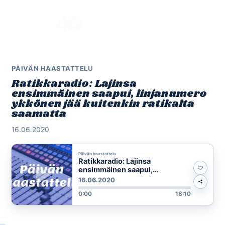
Skip
to
Menu
content
PÄIVÄN HAASTATTELU
Ratikkaradio: Lajinsa
ensimmäinen saapui, linjanumero
ykkönen jää kuitenkin ratikalta
saamatta
16.06.2020
Päivän haastattelu
Ratikkaradio: Lajinsa
ensimmäinen saapui,
linjanumero ykkönen jää
16.06.2020
kuitenkin ratikalta saamatta
0:00
18:10