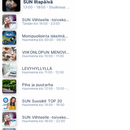
SUN Iltapäivä
ODOTA
13:00 - 18:00 - Studiossa: Kaisu Lämsä
AIKAKONE
09.53
SUN Viihteelle -toivekonsertti
IRON HORSE
Tänään klo 18:00 - 23:00
CHRISTIE
09.51
Monipuolisinta iskelmää ja parasta poppia
TÄSSÄKÖ TÄÄ OLI
Huomenna klo 00:00 - 09:00
ARTTU WISKARI feat. Leavings-Orkesteri
09.47
VIIKONLOPUN MENOVINKIT
KERTA VIIMEINEN
Huomenna klo 10:00 - 11:00
JOHANNA PAKONEN
09.44
LEVYHYLLYLLÄ
AIN T IT FUNNY
Huomenna klo 11:00 - 12:00
JENNIFER LOPEZ
09.40
Piha ja puutarha
Huomenna klo 12:00 - 13:00 - Studiossa: Pinsiön Taimisto
SUN Suosikit TOP 20
Huomenna klo 14:00 - 16:00
SUN Viihteelle -toivekonsertti
Huomenna klo 18:00 - 22:00