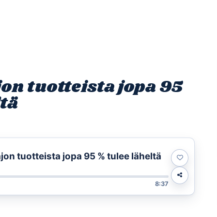
Etusivu
Ohjelmat
Osallistu
on tuotteista jopa 95
tä
jon tuotteista jopa 95 % tulee läheltä
8:37