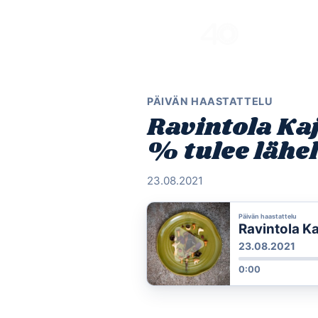
Skip
to
content
PÄIVÄN HAASTATTELU
Ravintola Kaj
% tulee lähel
23.08.2021
Päivän haastattelu
Ravintola Ka
23.08.2021
0:00