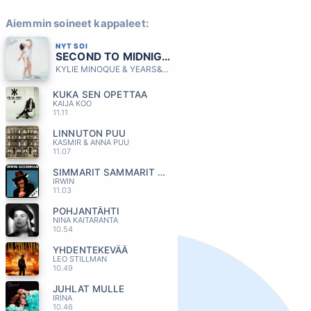
Aiemmin soineet kappaleet:
NYT SOI
SECOND TO MIDNIGHT
KYLIE MINOQUE & YEARS&YEARS
KUKA SEN OPETTAA
KAIJA KOO
11.11
LINNUTON PUU
KASMIR & ANNA PUU
11.07
SIMMARIT SAMMARIT KUMMARIT JA PIPO
IRWIN
11.03
POHJANTÄHTI
NINA KAITARANTA
10.54
YHDENTEKEVÄÄ
LEO STILLMAN
10.49
JUHLAT MULLE
IRINA
10.46