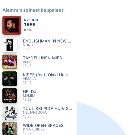
Aiemmin soineet kappaleet:
NYT SOI
1986
KNIPI
ENGLISHMAN IN NEW YORK
STING
13.52
TÄYDELLINEN MIES
ÄSSÄT
13.48
KIPEE (feat. Olavi Uusivirta)
VESALA
13.42
HEI DJ
MAMBA
13.39
TUULIKKI PIDA HUIVISTASI KII
NELJÄNSUORA
13.36
WIDE OPEN SPACES
DIXIE CHICKS
13.32