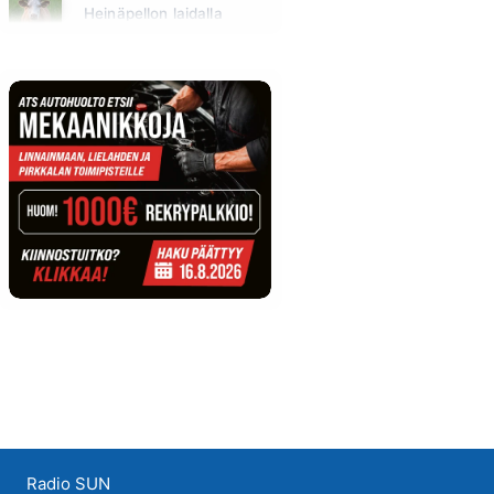
Heinäpellon laidalla
Huomenna klo 15:00 - 16:00
Radio SUN