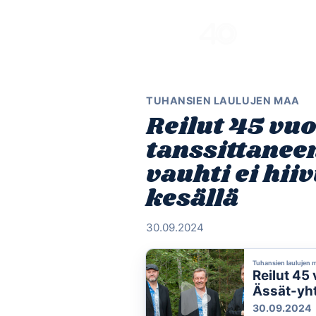
Skip
to
content
TUHANSIEN LAULUJEN MAA
Reilut 45 vu
tanssittanee
vauhti ei hiiv
kesällä
30.09.2024
Tuhansien laulujen 
Reilut 45
Ässät-yht
julkaistii
30.09.2024