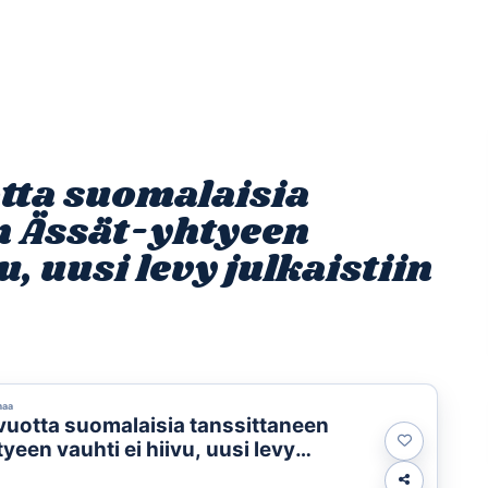
Etusivu
Ohjelmat
Osallistu
otta suomalaisia
n Ässät-yhtyeen
u, uusi levy julkaistiin
maa
 vuotta suomalaisia tanssittaneen
yeen vauhti ei hiivu, uusi levy
n kesällä