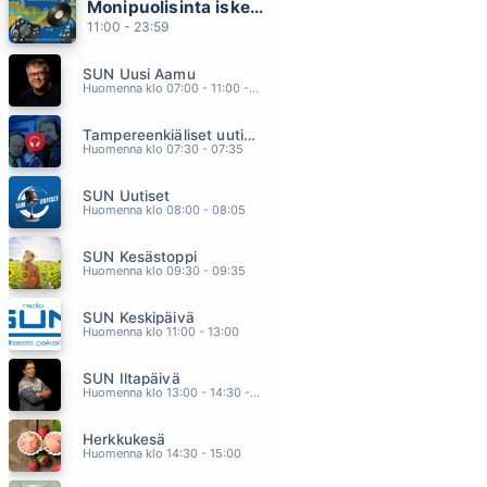
Monipuolisinta iskelmää ja parasta poppia
VIIMEINEN LAULU
11:00 - 23:59
J KARJALAINEN
12.56
SUN Uusi Aamu
KUIN ENSIMMÄISTÄ PÄIVÄÄ
Huomenna klo 07:00 - 11:00 - Studiossa: Kimmo Hoivassilta
VAHTERA
12.45
Tampereenkiäliset uutiset
MYSTERIET (FEAT. LISA NILSSON)
Huomenna klo 07:30 - 07:35
AKI SIRKESALO
12.38
SUN Uutiset
TERÄSRATSU
Huomenna klo 08:00 - 08:05
IRINA ISBERG
12.28
SUN Kesästoppi
SINÄ VAIN
Huomenna klo 09:30 - 09:35
TAUSKI
12.25
SUN Keskipäivä
Huomenna klo 11:00 - 13:00
SUN Iltapäivä
Huomenna klo 13:00 - 14:30 - Studiossa: Kaisu Lämsä
Herkkukesä
Huomenna klo 14:30 - 15:00