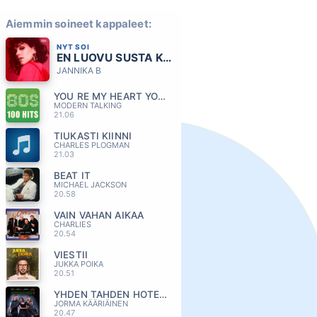
Aiemmin soineet kappaleet:
NYT SOI
EN LUOVU SUSTA KOSKAAN
JANNIKA B
YOU RE MY HEART YOU RE MY SOUL
MODERN TALKING
21.06
TIUKASTI KIINNI
CHARLES PLOGMAN
21.03
BEAT IT
MICHAEL JACKSON
20.58
VAIN VAHAN AIKAA
CHARLIES
20.54
VIESTII
JUKKA POIKA
20.51
YHDEN TAHDEN HOTELLI
JORMA KÄÄRIÄINEN
20.47