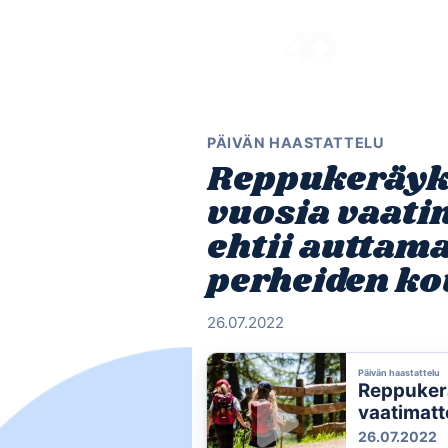
Skip
to
content
PÄIVÄN HAASTATTELU
Reppukeräyk
vuosia vaati
ehtii auttam
perheiden ko
26.07.2022
Päivän haastattelu
Reppukerä
vaatimatt
vähävarai
26.07.2022