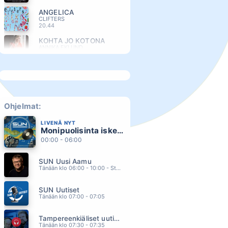
ANGELICA
CLIFTERS
20.44
KOHTA JO KOTONA
ANNIKA EKLUND
20.41
MISS YOU LIKE CRAZY
NATALIE COLE
20.33
VIINII
ALIISA SYRJÄ
Ohjelmat:
20.29
LIVENÄ NYT
YOU RE A WOMAN
Monipuolisinta iskelmää ja parasta poppia
BAD BOYS BLUE
20.25
00:00 - 06:00
PLANEETAT, ENKELIT JA KUU
SUN Uusi Aamu
JUHA TAPIO & ANNA PUU
20.21
Tänään klo 06:00 - 10:00 - Studiossa: Kimmo Hoivassilta
KAKSITOISTA
SUN Uutiset
IN THE MOOD
20.18
Tänään klo 07:00 - 07:05
EI EDES KUOLEMA ( feat. VEETI KALLIO)
Tampereenkiäliset uutiset
LAURA VOUTILAINEN
20.14
Tänään klo 07:30 - 07:35