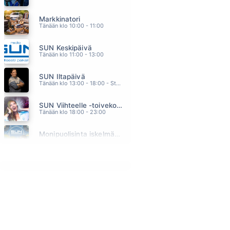
PIENI KULTAINEN AVAIN
Markkinatori
ARJA KORISEVA
20.09
Tänään klo 10:00 - 11:00
UNA STORIA CHE VALE
SUN Keskipäivä
LAURA PAUSINI
20.05
Tänään klo 11:00 - 13:00
ON KAIKKI NINKUIN ENNENKIN
SUN Iltapäivä
J KARJALAINEN
20.00
Tänään klo 13:00 - 18:00 - Studiossa: Kaisu Lämsä
KAUNIS JA PELOTON
SUN Viihteelle -toivekonsertti
SUVI TERÄSNISKA
19.55
Tänään klo 18:00 - 23:00
SE EIKO TODISTA ETTA MUUTUIN
Monipuolisinta iskelmää ja parasta poppia
DANNY
19.53
Huomenna klo 00:00 - 09:00