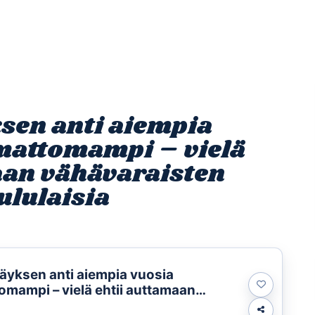
Etusivu
Ohjelmat
Osallistu
sen anti aiempia
mattomampi – vielä
aan vähävaraisten
ululaisia
yksen anti aiempia vuosia
omampi – vielä ehtii auttamaan
sten perheiden koululaisia