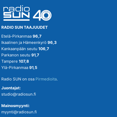
RADIO SUN TAAJUUDET
Etelä-Pirkanmaa
96,7
Ikaalinen ja Hämeenkyrö
96,3
Kankaanpään seutu
106,7
Parkanon seutu
91,7
Tampere
107,8
Ylä-Pirkanmaa
91,5
Radio SUN on osa
Pirmedioita
.
Juontajat:
studio@radiosun.fi
Mainosmyynti:
myynti@radiosun.fi