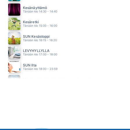
HEI ÄLÄ LUULE
DISCO
Kesänäyttämö
02.47
Tänään klo 14:30 - 14:40
Kesäretki
Tänään klo 15:00 - 16:00
SUN Kesästoppi
Tänään klo 16:15 - 16:20
LEVYHYLLYLLÄ
Tänään klo 17:00 - 18:00
SUN Ilta
Tänään klo 18:00 - 23:59
Monipuolisinta iskelmää ja parasta poppia
Tänään klo 23:30 - 05:30