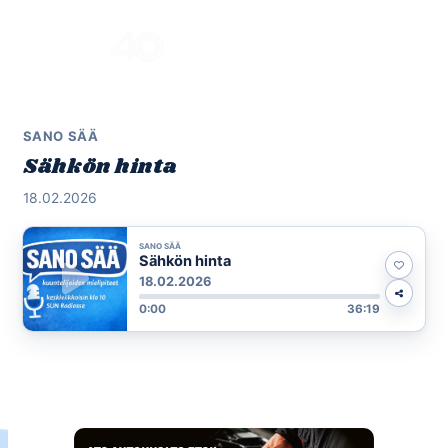
Skip
to
Menu
content
SANO SÄÄ
Sähkön hinta
18.02.2026
SANO SÄÄ
Sähkön hinta
18.02.2026
0:00
36:19