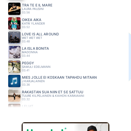
TRA TE E IL MARE
LAURA PAUSINI
03.56
OIKEA AIKA
KATRI YLANDER
03.52
LOVE IS ALL AROUND
WET WET WET
03.48
LA ISLA BONITA
MADONNA
03.44
PEGGY
SAMULI EDELMANN
03.41
MIES JOLLE EI KOSKAAN TAPAHDU MITÄÄN
J KARJALAINEN
03.36
RAKASTAN SUA NIIN ET SE SATTUU
TUURE KILPELAINEN & KAIHON KARAVAANI
03.32
LEIJAT
KIRKA
03.29
BUSY BEING FABULOUS
EAGLES
03.24