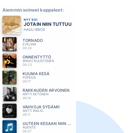
Aiemmin soineet kappaleet:
NYT SOI
JOTAIN NIIN TUTTUU
HAULI BROS
TORNADO
EVELINA
09.26
ONNENTYTTÖ
MIKKO KUUSTONEN
09.23
KUUMA KESÄ
POPEDA
09.17
RAKKAUDEN ARVOINEN
ANTTI KETONEN
09.14
VAHVOJA SYDÄMII
ANTTI RAILIO
09.11
UUTEEN KESAAN NIIN PALJON ON AIKAA
AGENTS
09.07