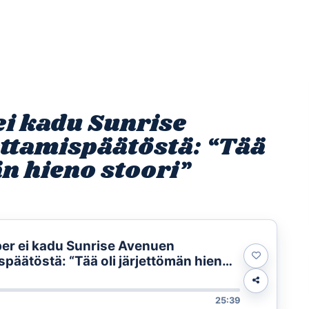
Etusivu
Ohjelmat
Osallistu
i kadu Sunrise
ttamispäätöstä: “Tää
än hieno stoori”
er ei kadu Sunrise Avenuen
späätöstä: “Tää oli järjettömän hieno
25:39