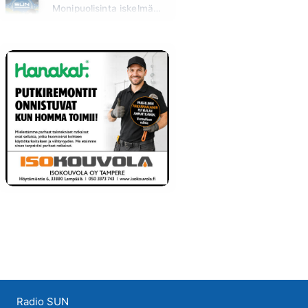
Monipuolisinta iskelmää ja parasta poppia
Sunnuntai klo 00:00 - 10:00
Radio SUN