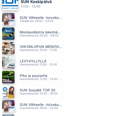
SUN Keskipäivä
KESA-95
11:00 - 13:00
PMMP
08.26
SUN Viihteelle -toivekonsertti
AKE MAKE PERA JA MA
Tänään klo 18:00 - 23:00
HECTOR
08.23
Monipuolisinta iskelmää ja parasta poppia
LOVE UNDER PRESSURE
Huomenna klo 00:00 - 09:00
JAMES BLUNT
08.20
VIIKONLOPUN MENOVINKIT
POIS TILANTEESTA
Huomenna klo 10:00 - 11:00
KOLMAS NAINEN
08.14
LEVYHYLLYLLÄ
LOVELY DAY
Huomenna klo 11:00 - 12:00
BILL WITHERS
08.10
Piha ja puutarha
Huomenna klo 12:00 - 13:00 - Studiossa: Pinsiön Taimisto
SUN Suosikit TOP 20
Huomenna klo 14:00 - 16:00
SUN Viihteelle -toivekonsertti
Huomenna klo 18:00 - 22:00