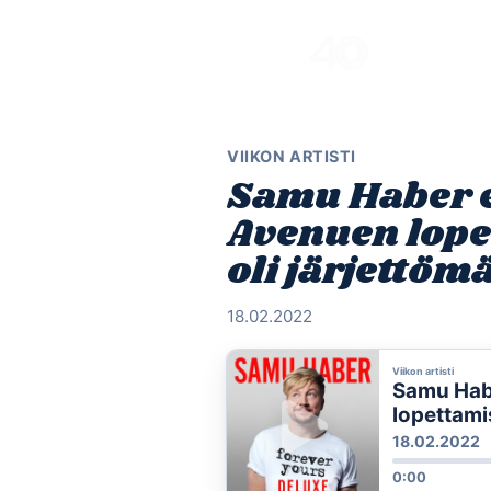
Skip
to
content
VIIKON ARTISTI
Samu Haber e
Avenuen lope
oli järjettöm
18.02.2022
Viikon artisti
Samu Hab
lopettami
stoori”
18.02.2022
0:00