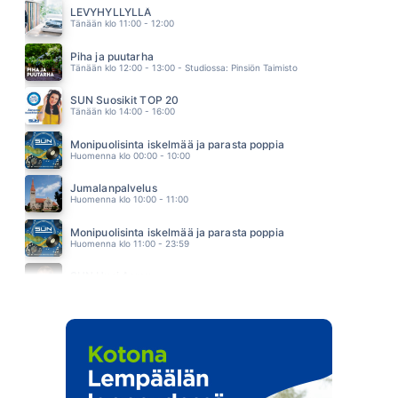
JANNE HURME
LEVYHYLLYLLÄ
16.37
Tänään klo 11:00 - 12:00
NAIMISIIN
ESSI WUORELA
Piha ja puutarha
16.33
Tänään klo 12:00 - 13:00 - Studiossa: Pinsiön Taimisto
SUN Suosikit TOP 20
Tänään klo 14:00 - 16:00
Monipuolisinta iskelmää ja parasta poppia
Huomenna klo 00:00 - 10:00
Jumalanpalvelus
Huomenna klo 10:00 - 11:00
Monipuolisinta iskelmää ja parasta poppia
Huomenna klo 11:00 - 23:59
SUN Uusi Aamu
Maanantai klo 07:00 - 11:00 - Studiossa: Kimmo Hoivassilta