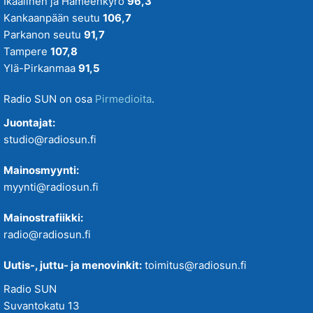
Ikaalinen ja Hämeenkyrö
96,3
Kankaanpään seutu
106,7
Parkanon seutu
91,7
Tampere
107,8
Ylä-Pirkanmaa
91,5
Radio SUN on osa
Pirmedioita
.
Juontajat:
studio@radiosun.fi
Mainosmyynti:
myynti@radiosun.fi
Mainostrafiikki:
radio@radiosun.fi
Uutis-, juttu- ja menovinkit:
toimitus@radiosun.fi
Radio SUN
Suvantokatu 13