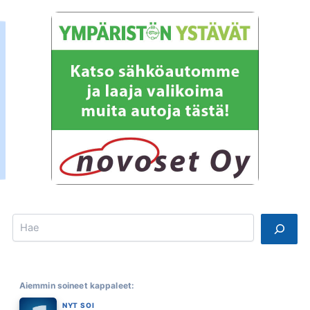
Search
Aiemmin soineet kappaleet:
NYT SOI