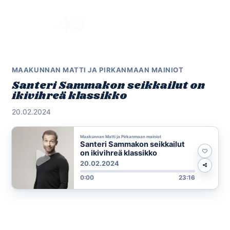
Skip
to
Menu
content
MAAKUNNAN MATTI JA PIRKANMAAN MAINIOT
Santeri Sammakon seikkailut on
ikivihreä klassikko
20.02.2024
Maakunnan Matti ja Pirkanmaan mainiot
Santeri Sammakon seikkailut
on ikivihreä klassikko
20.02.2024
0:00
23:16