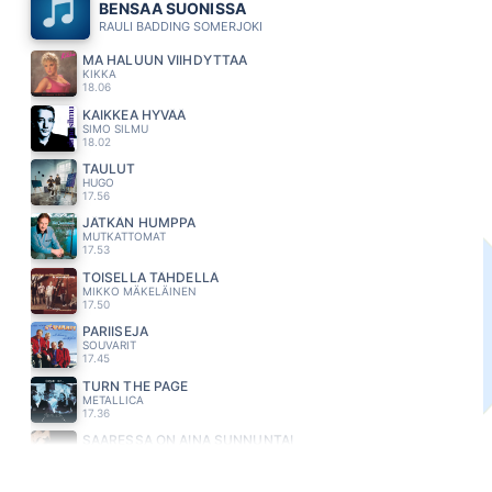
BENSAA SUONISSA
RAULI BADDING SOMERJOKI
MA HALUUN VIIHDYTTAA
KIKKA
18.06
KAIKKEA HYVÄÄ
SIMO SILMU
18.02
TAULUT
HUGO
17.56
JÄTKÄN HUMPPA
MUTKATTOMAT
17.53
TOISELLA TÄHDELLÄ
MIKKO MÄKELÄINEN
17.50
PARIISEJA
SOUVARIT
17.45
TURN THE PAGE
METALLICA
17.36
SAARESSA ON AINA SUNNUNTAI
SAMULI PUTRO
17.31