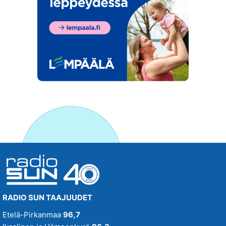
RADIO SUN TAAJUUDET
Etelä-Pirkanmaa
96,7