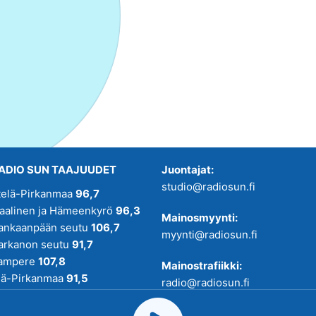
ADIO SUN TAAJUUDET
Juontajat:
studio@radiosun.fi
telä-Pirkanmaa
96,7
kaalinen ja Hämeenkyrö
96,3
Mainosmyynti:
ankaanpään seutu
106,7
myynti@radiosun.fi
arkanon seutu
91,7
ampere
107,8
Mainostrafiikki:
lä-Pirkanmaa
91,5
radio@radiosun.fi
adio SUN on osa
Pirmedioita
.
Uutis-, juttu- ja menovinkit: