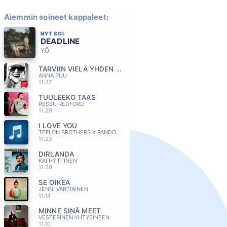
Aiemmin soineet kappaleet:
NYT SOI
DEADLINE
YÖ
TARVIIN VIELÄ YHDEN YÖN AIKAA
ANNA PUU
11.37
TUULEEKO TAAS
RESSU REDFORD
11.29
I LOVE YOU
TEFLON BROTHERS X PANDORA
11.23
DIRLANDA
KAI HYTTINEN
11.20
SE OIKEA
JENNI VARTIAINEN
11.14
MINNE SINÄ MEET
VESTERINEN YHTYEINEEN
11.10