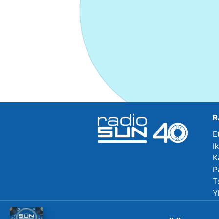
R
E
I
K
P
T
Y
R