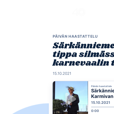
Skip
to
content
PÄIVÄN HAASTATTELU
Särkänniemen
tippa silmäs
karnevaalin
15.10.2021
Päivän haastattelu
Särkännie
Karmivan 
15.10.2021
0:00