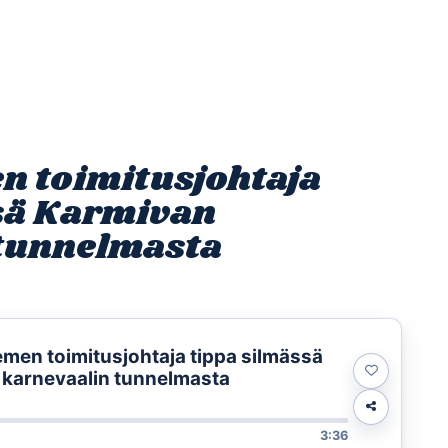
Etusivu
Ohjelmat
Osallistu
 toimitusjohtaja
sä Karmivan
 tunnelmasta
men toimitusjohtaja tippa silmässä
karnevaalin tunnelmasta
3:36