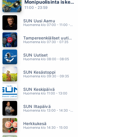
Monipuolisinta iskelmää ja parasta poppia
ANNAN KITARAN LAULAA VAAN
11:00 - 23:59
DAVE LINDHOLM
10.25
SUN Uusi Aamu
ESIRIPPU
Huomenna klo 07:00 - 11:00 - Studiossa: Kimmo Hoivassilta
NELJA RUUSUA
10.16
Tampereenkiäliset uutiset
PER VERS
Huomenna klo 07:30 - 07:35
COITUS INT 50 REVIVAL
10.09
SUN Uutiset
KADUILLA TAMPEREEN (Vain elämää kausi 13)
Huomenna klo 08:00 - 08:05
MIKKO ALATALO
10.01
SUN Kesästoppi
RIISIA HIUKSISSA
Huomenna klo 09:30 - 09:35
NELJÄNSUORA
09.55
SUN Keskipäivä
Huomenna klo 11:00 - 13:00
SUN Iltapäivä
Huomenna klo 13:00 - 14:30 - Studiossa: Kaisu Lämsä
Herkkukesä
Huomenna klo 14:30 - 15:00