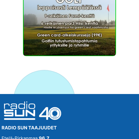
RADIO SUN TAAJUUDET
Etelä-Pirkanmaa
96,7