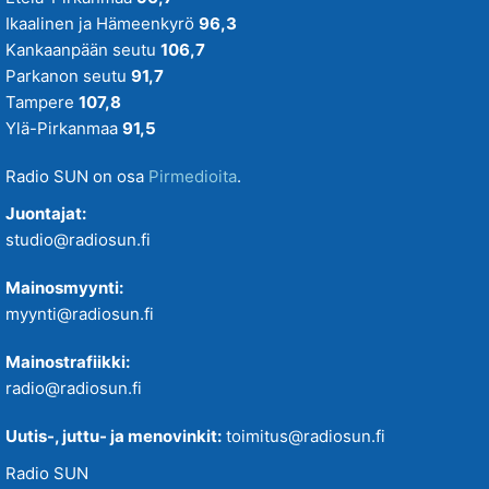
Ikaalinen ja Hämeenkyrö
96,3
Kankaanpään seutu
106,7
Parkanon seutu
91,7
Tampere
107,8
Ylä-Pirkanmaa
91,5
Radio SUN on osa
Pirmedioita
.
Juontajat:
studio@radiosun.fi
Mainosmyynti:
myynti@radiosun.fi
Mainostrafiikki:
radio@radiosun.fi
Uutis-, juttu- ja menovinkit:
toimitus@radiosun.fi
Radio SUN