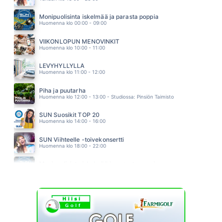
LOVE ME DO
BEATLES
Monipuolisinta iskelmää ja parasta poppia
08.43
Huomenna klo 00:00 - 09:00
LIKIMAIN
MARISKA
VIIKONLOPUN MENOVINKIT
08.38
Huomenna klo 10:00 - 11:00
LEVYHYLLYLLÄ
Huomenna klo 11:00 - 12:00
Piha ja puutarha
Huomenna klo 12:00 - 13:00 - Studiossa: Pinsiön Taimisto
SUN Suosikit TOP 20
Huomenna klo 14:00 - 16:00
SUN Viihteelle -toivekonsertti
Huomenna klo 18:00 - 22:00
Monipuolisinta iskelmää ja parasta poppia
Sunnuntai klo 00:00 - 10:00