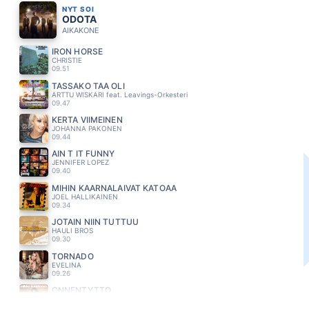
NYT SOI
ODOTA
AIKAKONE
IRON HORSE
CHRISTIE
09.51
TÄSSÄKÖ TÄÄ OLI
ARTTU WISKARI feat. Leavings-Orkesteri
09.47
KERTA VIIMEINEN
JOHANNA PAKONEN
09.44
AIN T IT FUNNY
JENNIFER LOPEZ
09.40
MIHIN KAARNALAIVAT KATOAA
JOEL HALLIKAINEN
09.34
JOTAIN NIIN TUTTUU
HAULI BROS
09.30
TORNADO
EVELINA
09.26
ONNENTYTTÖ
MIKKO KUUSTONEN
09.23