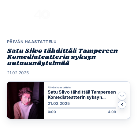
Skip
to
Menu
content
PÄIVÄN HAASTATTELU
Satu Silvo tähdittää Tampereen
Komediateatterin syksyn
uutuusnäytelmää
21.02.2025
Päivän haastattelu
Satu Silvo tähdittää Tampereen
Komediateatterin syksyn
uutuusnäytelmää
21.02.2025
0:00
4:09