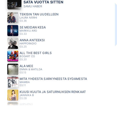
SATA VUOTTA SITTEN
SAMU HABER
TEKISIN TÄN UUDELLEEN
LAURA NÄRHI
03.36
SE MEIDÄN KESÄ
MARKKU ARO
03.33
ANNA ANTEEKSI
HAPPORADIO
03.25
ALL THE BEST GIRLS
BOGART CO
03.20
ÄLÄ MEE
EMMA & MATILDA
03.15
MITÄ YHDESTÄ SÄRKYNEESTÄ SYDÄMESTÄ
MAMBA
03.11
KUUSI KUUTA JA SATURNUKSEN RENKAAT
JANNIKA B
03.09
MIEHENI
MIRA KUNNASLUOTO
03.05