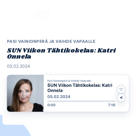
Skip
to
Menu
content
PASI VAINIONPERÄ JA VAIHDE VAPAALLE
SUN Viikon Tähtikokelas: Katri
Onnela
05.02.2024
Pasi Vainionperä ja Vaihde Vapaalle
SUN Viikon Tähtikokelas: Katri
Onnela
05.02.2024
0:00
7:16