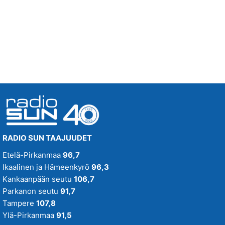
Tänään klo 22:00 - 04:00
FREEMAN
02.31
KAIKKI NÄMÄ SANAT
KATRI YLANDER
02.26
RADIO SUN TAAJUUDET
Etelä-Pirkanmaa
96,7
Ikaalinen ja Hämeenkyrö
96,3
Kankaanpään seutu
106,7
Parkanon seutu
91,7
Tampere
107,8
Ylä-Pirkanmaa
91,5