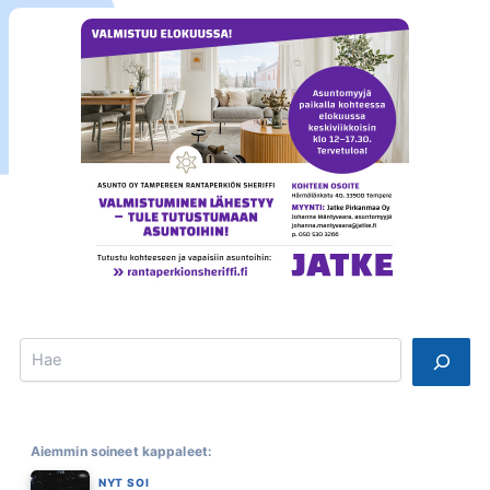
Search
Aiemmin soineet kappaleet:
NYT SOI