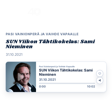
Skip
to
Menu
content
PASI VAINIONPERÄ JA VAIHDE VAPAALLE
SUN Viikon Tähtikokelas: Sami
Nieminen
31.10.2021
Pasi Vainionperä ja Vaihde Vapaalle
SUN Viikon Tähtikokelas: Sami
Nieminen
31.10.2021
0:00
10:02