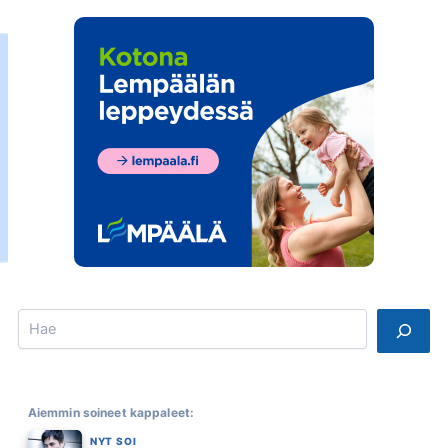
Search
Aiemmin soineet kappaleet:
NYT SOI