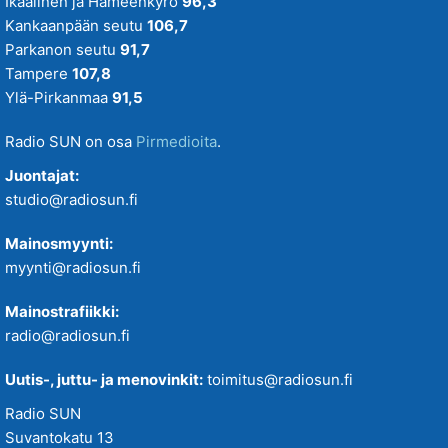
Ikaalinen ja Hämeenkyrö
96,3
Kankaanpään seutu
106,7
Parkanon seutu
91,7
Tampere
107,8
Ylä-Pirkanmaa
91,5
Radio SUN on osa
Pirmedioita
.
Juontajat:
studio@radiosun.fi
Mainosmyynti:
myynti@radiosun.fi
Mainostrafiikki:
radio@radiosun.fi
Uutis-, juttu- ja menovinkit:
toimitus@radiosun.fi
Radio SUN
Suvantokatu 13