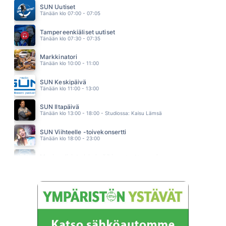
ANSSI KELA
SUN Uutiset
21.20
Tänään klo 07:00 - 07:05
ONNELLINEN
SAMU HABER
Tampereenkiäliset uutiset
21.17
Tänään klo 07:30 - 07:35
Markkinatori
Tänään klo 10:00 - 11:00
SUN Keskipäivä
Tänään klo 11:00 - 13:00
SUN Iltapäivä
Tänään klo 13:00 - 18:00 - Studiossa: Kaisu Lämsä
SUN Viihteelle -toivekonsertti
Tänään klo 18:00 - 23:00
Monipuolisinta iskelmää ja parasta poppia
Huomenna klo 00:00 - 09:00