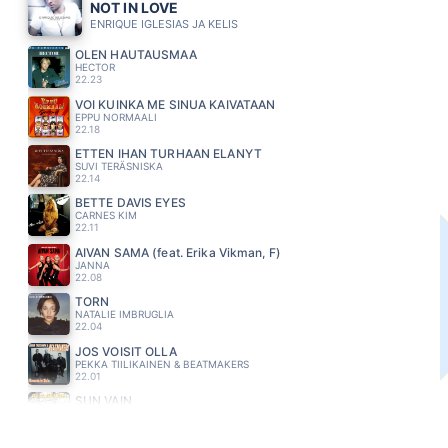
NOT IN LOVE
ENRIQUE IGLESIAS JA KELIS
OLEN HAUTAUSMAA
HECTOR
22.23
VOI KUINKA ME SINUA KAIVATAAN
EPPU NORMAALI
22.18
ETTEN IHAN TURHAAN ELÄNYT
SUVI TERÄSNISKA
22.14
BETTE DAVIS EYES
CARNES KIM
22.11
AIVAN SAMA (feat. Erika Vikman, F)
JANNA
22.08
TORN
NATALIE IMBRUGLIA
22.04
JOS VOISIT OLLA
PEKKA TIILIKAINEN & BEATMAKERS
22.01
SUN VAIN
A AALLON RYTMIORKESTERI
21.57