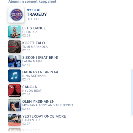
Aiemmin soineet kappaleet:
NYT SOI
TRAGEDY
BEE GEES
LET S DANCE
CHRIS REA
02.58
KORTTITALO
TOMI MARKKOLA
02.54
SISKONI (FEAT ERIN)
LAURA NÄRHI
02.51
HAURASTA TARINAA
NINA ÅKERMAN
02.47
SANOJA
NYLON BEAT
02.44
OLEN YKSINAINEN
MONTANA TONY AND TOP SECRET
02.41
YESTERDAY ONCE MORE
CARPENTERS
02.37
TORNADO