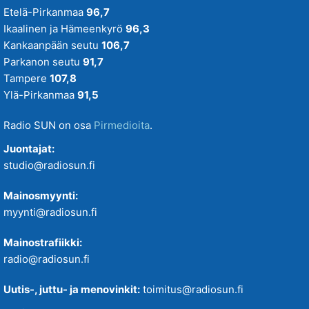
Etelä-Pirkanmaa
96,7
Ikaalinen ja Hämeenkyrö
96,3
Kankaanpään seutu
106,7
Parkanon seutu
91,7
Tampere
107,8
Ylä-Pirkanmaa
91,5
Radio SUN on osa
Pirmedioita
.
Juontajat:
studio@radiosun.fi
Mainosmyynti:
myynti@radiosun.fi
Mainostrafiikki:
radio@radiosun.fi
Uutis-, juttu- ja menovinkit:
toimitus@radiosun.fi