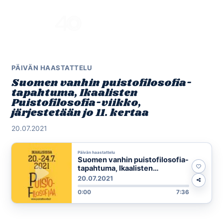
Skip
to
Menu
content
PÄIVÄN HAASTATTELU
Suomen vanhin puistofilosofia-
tapahtuma, Ikaalisten
Puistofilosofia-viikko,
järjestetään jo 11. kertaa
20.07.2021
Päivän haastattelu
Suomen vanhin puistofilosofia-
tapahtuma, Ikaalisten
Puistofilosofia-viikko,
20.07.2021
järjestetään jo 11. kertaa
0:00
7:36