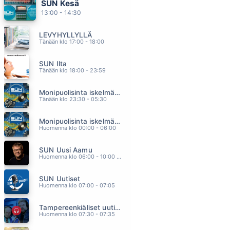
SUN Kesä
PUNAISTA JA MAKEAA
13:00 - 14:30
POPEDA
09.15
LEVYHYLLYLLÄ
DOWN UNDER
Tänään klo 17:00 - 18:00
MEN AT WORK
09.11
SUN Ilta
OOT VOIMANI MUN
Tänään klo 18:00 - 23:59
ANNA ERIKSSON
09.08
Monipuolisinta iskelmää ja parasta poppia
LIVIN LA VIDA LOCA
Tänään klo 23:30 - 05:30
RICKY MARTIN
09.04
Monipuolisinta iskelmää ja parasta poppia
LEIJAT
Huomenna klo 00:00 - 06:00
IN THE MOOD (SUVI KARJULA)
08.54
SUN Uusi Aamu
Huomenna klo 06:00 - 10:00 - Studiossa: Kimmo Hoivassilta
SUN Uutiset
Huomenna klo 07:00 - 07:05
Tampereenkiäliset uutiset
Huomenna klo 07:30 - 07:35