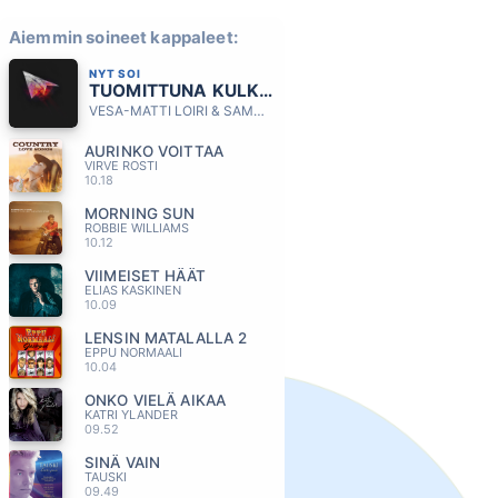
Aiemmin soineet kappaleet:
NYT SOI
TUOMITTUNA KULKEMAAN
VESA-MATTI LOIRI & SAMULI EDELMANN
AURINKO VOITTAA
VIRVE ROSTI
10.18
MORNING SUN
ROBBIE WILLIAMS
10.12
VIIMEISET HÄÄT
ELIAS KASKINEN
10.09
LENSIN MATALALLA 2
EPPU NORMAALI
10.04
ONKO VIELÄ AIKAA
KATRI YLANDER
09.52
SINÄ VAIN
TAUSKI
09.49