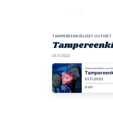
Skip
to
content
TAMPEREENKIÄLISET UUTISET
Tampereenkiäl
01.11.2022
Tampereenkiäliset uutise
Tampereenkiä
01.11.2022
0:00