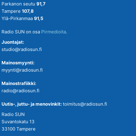
Parkanon seutu
91,7
Tampere
107,8
Ylä-Pirkanmaa
91,5
Radio SUN on osa
Pirmedioita
.
Juontajat:
studio@radiosun.fi
Mainosmyynti:
myynti@radiosun.fi
Mainostrafiikki:
radio@radiosun.fi
Uutis-, juttu- ja menovinkit:
toimitus@radiosun.fi
Radio SUN
Suvantokatu 13
33100 Tampere