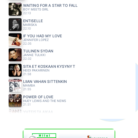
WAITING FOR A STAR TO FALL
BOY MEETS GIRL
22.13
ENTISELLE
MARISKA
22.10
IF YOU HAD MY LOVE
JENNIFER LOPEZ
22.05
TULINEN SYDAN
JANNE TULKKI
22.02
SITA ET KOSKAAN KYSYNYT
HEIDI PAKARINEN
21.58
LIIAN VAHAN SITTENKIN
MAMBA
21.55
POWER OF LOVE
HUEY LEWIS AND THE NEWS
21.51
YHTEISTÄ AIKAA
EINI
21.47
WHEN YOU SAY NOTHING AT ALL
RONAN KEATING
21.44