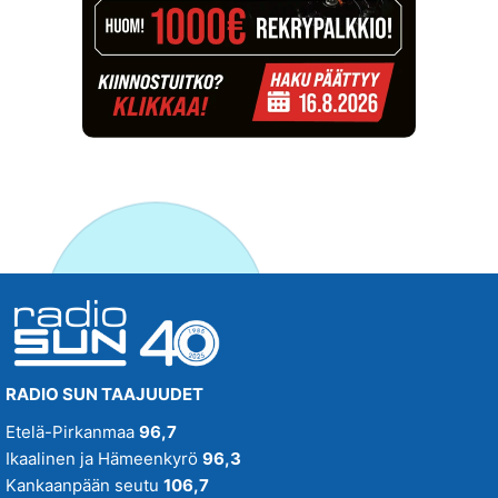
RADIO SUN TAAJUUDET
Etelä-Pirkanmaa
96,7
Ikaalinen ja Hämeenkyrö
96,3
Kankaanpään seutu
106,7