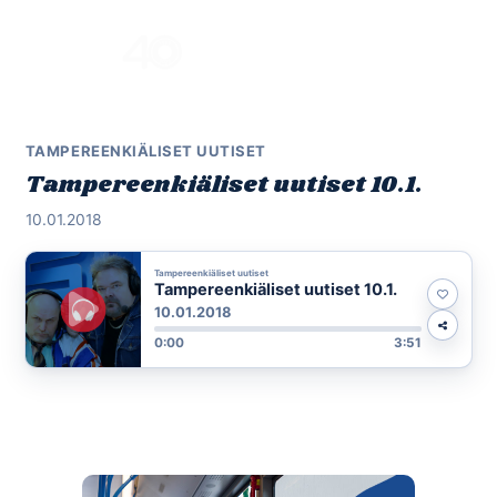
Skip
to
Menu
content
TAMPEREENKIÄLISET UUTISET
Tampereenkiäliset uutiset 10.1.
10.01.2018
Tampereenkiäliset uutiset
Tampereenkiäliset uutiset 10.1.
10.01.2018
0:00
3:51