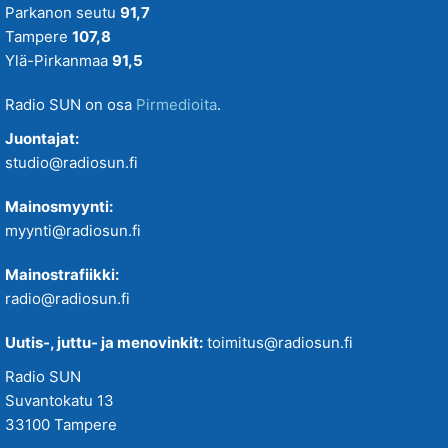
Parkanon seutu
91,7
Tampere
107,8
Ylä-Pirkanmaa
91,5
Radio SUN on osa
Pirmedioita
.
Juontajat:
studio@radiosun.fi
Mainosmyynti:
myynti@radiosun.fi
Mainostrafiikki:
radio@radiosun.fi
Uutis-, juttu- ja menovinkit:
toimitus@radiosun.fi
Radio SUN
Suvantokatu 13
33100 Tampere