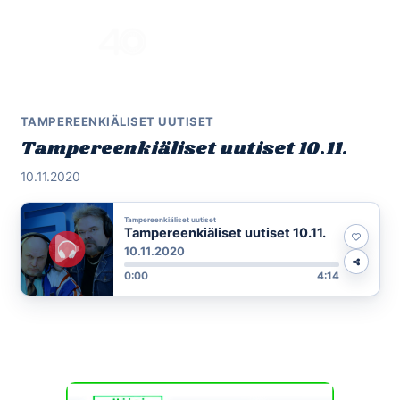
Skip
to
Menu
content
TAMPEREENKIÄLISET UUTISET
Tampereenkiäliset uutiset 10.11.
10.11.2020
Tampereenkiäliset uutiset
Tampereenkiäliset uutiset 10.11.
10.11.2020
0:00
4:14