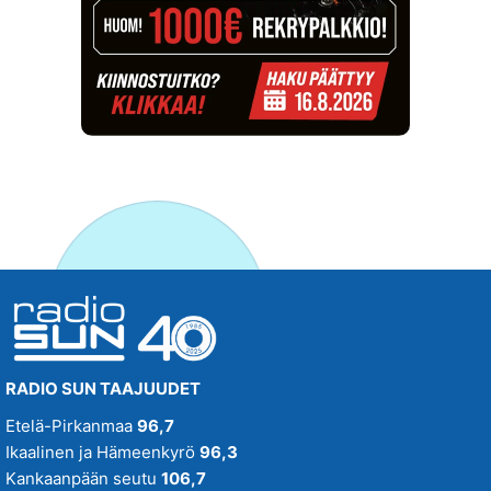
RADIO SUN TAAJUUDET
Etelä-Pirkanmaa
96,7
Ikaalinen ja Hämeenkyrö
96,3
Kankaanpään seutu
106,7