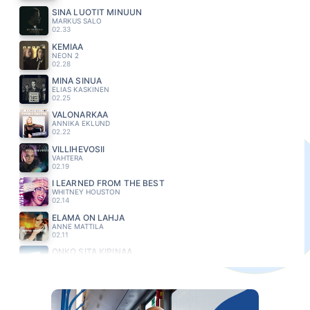
SINÄ LUOTIT MINUUN
MARKUS SALO
02.33
KEMIAA
NEON 2
02.28
MINÄ SINUA
ELIAS KASKINEN
02.25
VALONARKAA
ANNIKA EKLUND
02.22
VILLIHEVOSII
VAHTERA
02.19
I LEARNED FROM THE BEST
WHITNEY HOUSTON
02.14
ELÄMÄ ON LAHJA
ANNE MATTILA
02.11
ONKO SITA KIPINAA
HEIKKI HELA
02.06
MARIA
RICKY MARTIN
02.02