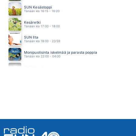
I HAVE A DREAM
SUN Kesästoppi
ABBA
Tänään klo 16:15 - 16:20
05.11
MEIDÄN PUU
Kesäretki
ANNUKKA
Tänään klo 17:00 - 18:00
05.03
TEIPILLÄ TAI RAKKAUDELLA
SUN Ilta
ABREU
Tänään klo 18:00 - 23:59
04.55
MATKAMIEHEN TIE
Monipuolisinta iskelmää ja parasta poppia
HEIKKI SILVENNOINEN
Tänään klo 22:00 - 04:00
04.51
KESÄ JA YÖ
SUN Uusi Aamu
EINI
Huomenna klo 07:00 - 11:00 - Studiossa: Kimmo Hoivassilta
04.46