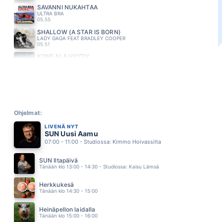
SAVANNI NUKAHTAA
ULTRA BRA
05.55
SHALLOW (A STAR IS BORN)
LADY GAGA FEAT BRADLEY COOPER
05.51
KONE ÄLÄ HYYDY
EDU KETTUNEN
05.47
POETRY IN MOTION
JOHNNY TILLOTSON
05.42
KUKKURUKUU
MARISKA
Ohjelmat:
05.38
LIVENÄ NYT
HIKINEN ILTAPÄIVÄ
SUN Uusi Aamu
AKI SIRKESALO
07:00 - 11:00 - Studiossa: Kimmo Hoivassilta
05.29
VIA DOLOROSA
SUN Iltapäivä
TOMMI LÄNTINEN
Tänään klo 13:00 - 14:30 - Studiossa: Kaisu Lämsä
05.24
LISÄTÄÄN LAMPÖA
Herkkukesä
TUURE KILPELÄINEN
Tänään klo 14:30 - 15:00
05.18
BARA BADA BASTU
Heinäpellon laidalla
KAJ
Tänään klo 15:00 - 16:00
05.15