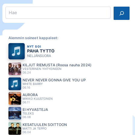
Search
Aiemmin soineet kappaleet:
NYT SOI
PAHA TYTTÖ
NELJÄNSUORA
KILJUT RIEMUSTA (Roosa nauha 2024)
VESTERINEN YHTYEINEEN
06.24
NEVER NEVER GONNA GIVE YOU UP
WHITE BARRY
06.16
AURORA
MIKKO KUUSTONEN
06.11
EI HYVÄSTEJÄ
TELEKS
06.08
KESATUULEN SOITTOON
MATTI JA TEPPO
06.04