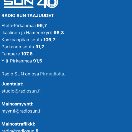
RADIO SUN TAAJUUDET
Etelä-Pirkanmaa
96,7
Ikaalinen ja Hämeenkyrö
96,3
Kankaanpään seutu
106,7
Parkanon seutu
91,7
Tampere
107,8
Ylä-Pirkanmaa
91,5
Radio SUN on osa
Pirmedioita
.
Juontajat:
studio@radiosun.fi
Mainosmyynti:
myynti@radiosun.fi
Mainostrafiikki:
radio@radiosun.fi