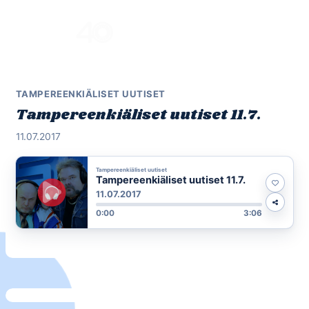
Skip
to
Menu
content
TAMPEREENKIÄLISET UUTISET
Tampereenkiäliset uutiset 11.7.
11.07.2017
Tampereenkiäliset uutiset
Tampereenkiäliset uutiset 11.7.
11.07.2017
0:00
3:06