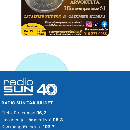
RADIO SUN TAAJUUDET
Etelä-Pirkanmaa
96,7
Ikaalinen ja Hämeenkyrö
96,3
Kankaanpään seutu
106,7