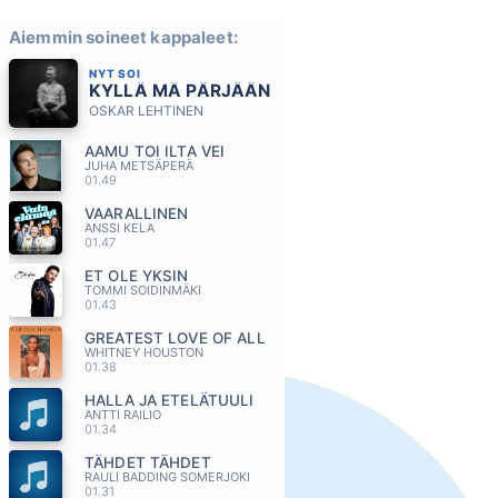
Aiemmin soineet kappaleet:
NYT SOI
KYLLÄ MÄ PÄRJÄÄN
OSKAR LEHTINEN
AAMU TOI ILTA VEI
JUHA METSÄPERÄ
01.49
VAARALLINEN
ANSSI KELA
01.47
ET OLE YKSIN
TOMMI SOIDINMÄKI
01.43
GREATEST LOVE OF ALL
WHITNEY HOUSTON
01.38
HALLA JA ETELÄTUULI
ANTTI RAILIO
01.34
TÄHDET TÄHDET
RAULI BADDING SOMERJOKI
01.31