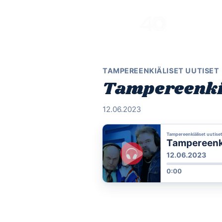
Skip
to
content
TAMPEREENKIÄLISET UUTISET
Tampereenkiä
12.06.2023
Tampereenkiäliset uutise
Tampereenkiä
12.06.2023
0:00