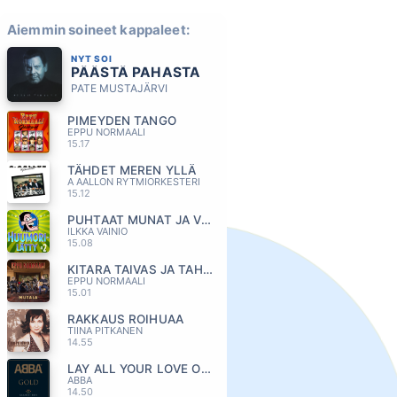
Aiemmin soineet kappaleet:
NYT SOI
PÄÄSTÄ PAHASTA
PATE MUSTAJÄRVI
PIMEYDEN TANGO
EPPU NORMAALI
15.17
TÄHDET MEREN YLLÄ
A AALLON RYTMIORKESTERI
15.12
PUHTAAT MUNAT JA VILPITÖN MIELI
ILKKA VAINIO
15.08
KITARA TAIVAS JA TAHDET
EPPU NORMAALI
15.01
RAKKAUS ROIHUAA
TIINA PITKANEN
14.55
LAY ALL YOUR LOVE ON ME
ABBA
14.50