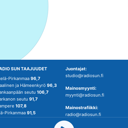
ADIO SUN TAAJUUDET
Juontajat:
studio@radiosun.fi
telä-Pirkanmaa
96,7
kaalinen ja Hämeenkyrö
96,3
Mainosmyynti:
ankaanpään seutu
106,7
myynti@radiosun.fi
arkanon seutu
91,7
ampere
107,8
Mainostrafiikki:
lä-Pirkanmaa
91,5
radio@radiosun.fi
adio SUN on osa
Pirmedioita
.
Uutis-, juttu- ja menovinkit: