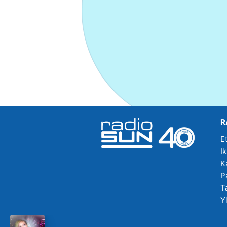
R
E
I
K
P
T
Y
R