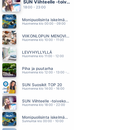
SUN Viihteelle -toivekonsertti
PISTE
18:00 - 23:00
MARISKA
13.46
Monipuolisinta iskelmää ja parasta poppia
SUOLAISTA SADETTA
Huomenna klo 00:00 - 09:00
EPPU NORMAALI
13.38
VIIKONLOPUN MENOVINKIT
KANSSAS KAVELEN RANTAA
Huomenna klo 10:00 - 11:00
UNELMAVÄVYT
13.34
LEVYHYLLYLLÄ
OLET UNENI KAUNEIN
Huomenna klo 11:00 - 12:00
JOHANNA KURKELA
13.27
Piha ja puutarha
PILVILINNA
Huomenna klo 12:00 - 13:00 - Studiossa: Pinsiön Taimisto
ARTTU WISKARI
13.20
SUN Suosikit TOP 20
Huomenna klo 14:00 - 16:00
SUN Viihteelle -toivekonsertti
Huomenna klo 18:00 - 22:00
Monipuolisinta iskelmää ja parasta poppia
Sunnuntai klo 00:00 - 10:00