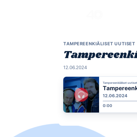
Skip
to
content
TAMPEREENKIÄLISET UUTISET
Tampereenkiä
12.06.2024
Tampereenkiäliset uutise
Tampereenkiä
12.06.2024
0:00