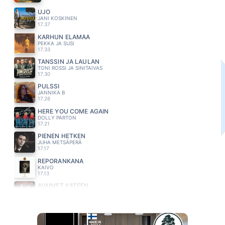
UJO
JANI KOSKINEN
17.37
KARHUN ELÄMÄÄ
PEKKA JA SUSI
17.33
TANSSIN JA LAULAN
TONI ROSSI JA SINITAIVAS
17.30
PULSSI
JANNIKA B
17.26
HERE YOU COME AGAIN
DOLLY PARTON
17.21
PIENEN HETKEN
JUHA METSÄPERÄ
17.17
REPORANKANA
KAIVO
17.13
AVAIMET KÄTEEN
ARTTU WISKARI
17.10
LEIJUMAAN
JANNE TULKKI
17.06