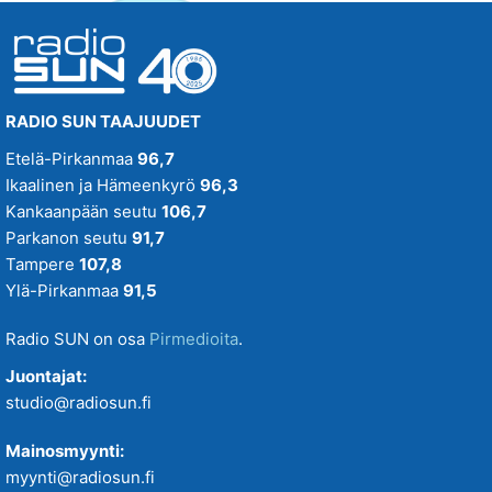
RADIO SUN TAAJUUDET
Etelä-Pirkanmaa
96,7
Ikaalinen ja Hämeenkyrö
96,3
Kankaanpään seutu
106,7
Parkanon seutu
91,7
Tampere
107,8
Ylä-Pirkanmaa
91,5
Radio SUN on osa
Pirmedioita
.
Juontajat:
studio@radiosun.fi
Mainosmyynti:
myynti@radiosun.fi