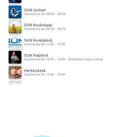
AAVIKKO
LAURI TÄHKÄ
SUN Uutiset
16.24
Huomenna klo 08:00 - 08:05
SUN Kesästoppi
Huomenna klo 09:30 - 09:35
SUN Keskipäivä
Huomenna klo 11:00 - 13:00
SUN Iltapäivä
Huomenna klo 13:00 - 14:30 - Studiossa: Kaisu Lämsä
Herkkukesä
Huomenna klo 14:30 - 15:00
Heinäpellon laidalla
Huomenna klo 15:00 - 16:00