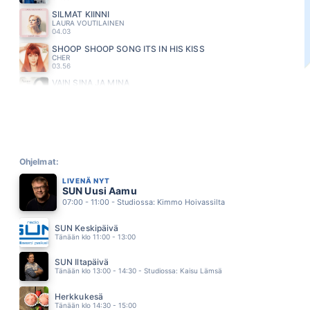
SILMÄT KIINNI
LAURA VOUTILAINEN
04.03
SHOOP SHOOP SONG ITS IN HIS KISS
CHER
03.56
VAIN SINÄ JA MINÄ
ANNE MATTILA
03.53
VIISI PITKÄÄ YÖTÄ
MATTI ESKO
03.50
ELOKUU
SUVI KARJULA
Ohjelmat:
03.46
LIVENÄ NYT
SATA VUOTTA SITTEN
SUN Uusi Aamu
SAMU HABER
07:00 - 11:00 - Studiossa: Kimmo Hoivassilta
03.42
TEKISIN TÄN UUDELLEEN
SUN Keskipäivä
LAURA NÄRHI
Tänään klo 11:00 - 13:00
03.36
SE MEIDÄN KESÄ
SUN Iltapäivä
MARKKU ARO
Tänään klo 13:00 - 14:30 - Studiossa: Kaisu Lämsä
03.33
ANNA ANTEEKSI
Herkkukesä
HAPPORADIO
Tänään klo 14:30 - 15:00
03.25