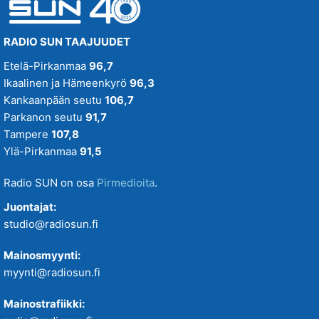
RADIO SUN TAAJUUDET
Etelä-Pirkanmaa
96,7
Ikaalinen ja Hämeenkyrö
96,3
Kankaanpään seutu
106,7
Parkanon seutu
91,7
Tampere
107,8
Ylä-Pirkanmaa
91,5
Radio SUN on osa
Pirmedioita
.
Juontajat:
studio@radiosun.fi
Mainosmyynti:
myynti@radiosun.fi
Mainostrafiikki: