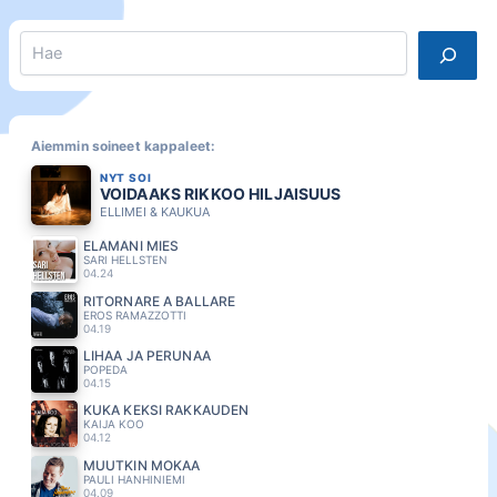
Search
Aiemmin soineet kappaleet:
NYT SOI
VOIDAAKS RIKKOO HILJAISUUS
ELLIMEI & KAUKUA
ELÄMÄNI MIES
SARI HELLSTEN
04.24
RITORNARE A BALLARE
EROS RAMAZZOTTI
04.19
LIHAA JA PERUNAA
POPEDA
04.15
KUKA KEKSI RAKKAUDEN
KAIJA KOO
04.12
MUUTKIN MOKAA
PAULI HANHINIEMI
04.09