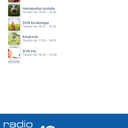
ALL THE BEST GIRLS
Heinäpellon laidalla
BOGART CO
Tänään klo 15:00 - 16:00
03.20
ÄLÄ MEE
SUN Kesästoppi
EMMA & MATILDA
Tänään klo 16:15 - 16:20
03.15
MITÄ YHDESTÄ SÄRKYNEESTÄ SYDÄMESTÄ
Kesäretki
MAMBA
Tänään klo 17:00 - 18:00
03.11
KUUSI KUUTA JA SATURNUKSEN RENKAAT
SUN Ilta
JANNIKA B
Tänään klo 18:00 - 23:59
03.09
MIEHENI
Monipuolisinta iskelmää ja parasta poppia
MIRA KUNNASLUOTO
Tänään klo 22:00 - 04:00
03.05