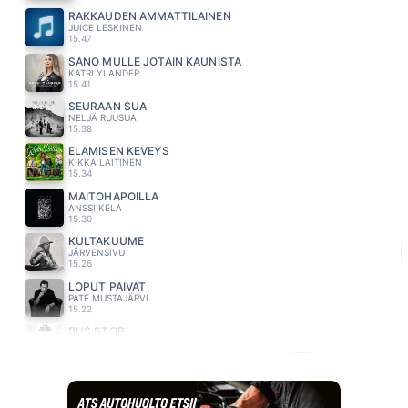
RAKKAUDEN AMMATTILAINEN
JUICE LESKINEN
15.47
SANO MULLE JOTAIN KAUNISTA
KATRI YLANDER
15.41
SEURAAN SUA
NELJÄ RUUSUA
15.38
ELÄMISEN KEVEYS
KIKKA LAITINEN
15.34
MAITOHAPOILLA
ANSSI KELA
15.30
KULTAKUUME
JÄRVENSIVU
15.26
LOPUT PÄIVÄT
PATE MUSTAJÄRVI
15.22
BUS STOP
HOLLIES
15.17
NUORI LOIRI
ANNA PUU
15.15