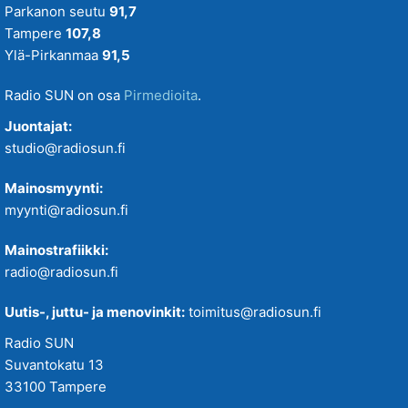
Parkanon seutu
91,7
Tampere
107,8
Ylä-Pirkanmaa
91,5
Radio SUN on osa
Pirmedioita
.
Juontajat:
studio@radiosun.fi
Mainosmyynti:
myynti@radiosun.fi
Mainostrafiikki:
radio@radiosun.fi
Uutis-, juttu- ja menovinkit:
toimitus@radiosun.fi
Radio SUN
Suvantokatu 13
33100 Tampere