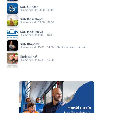
RAKASTATKO MUA VIELÄ
JONNE AARON
SUN Uutiset
14.35
Huomenna klo 08:00 - 08:05
SUN Kesästoppi
Huomenna klo 09:30 - 09:35
SUN Keskipäivä
Huomenna klo 11:00 - 13:00
SUN Iltapäivä
Huomenna klo 13:00 - 14:30 - Studiossa: Kaisu Lämsä
Herkkukesä
Huomenna klo 14:30 - 15:00
Heinäpellon laidalla
Huomenna klo 15:00 - 16:00