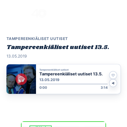
Skip
to
Menu
content
TAMPEREENKIÄLISET UUTISET
Tampereenkiäliset uutiset 13.5.
13.05.2019
Tampereenkiäliset uutiset
Tampereenkiäliset uutiset 13.5.
13.05.2019
0:00
3:14