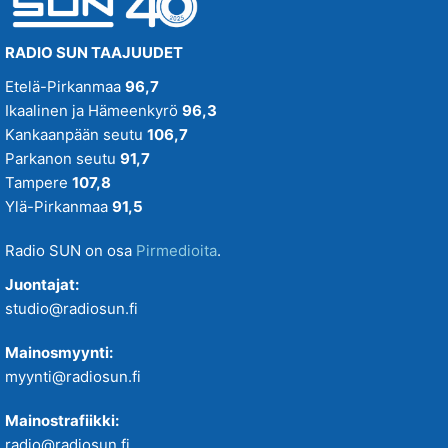
RADIO SUN TAAJUUDET
Etelä-Pirkanmaa
96,7
Ikaalinen ja Hämeenkyrö
96,3
Kankaanpään seutu
106,7
Parkanon seutu
91,7
Tampere
107,8
Ylä-Pirkanmaa
91,5
Radio SUN on osa
Pirmedioita
.
Juontajat:
studio@radiosun.fi
Mainosmyynti:
myynti@radiosun.fi
Mainostrafiikki:
radio@radiosun.fi