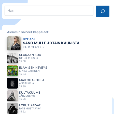
Search
Aiemmin soineet kappaleet:
NYT SOI
SANO MULLE JOTAIN KAUNISTA
KATRI YLANDER
SEURAAN SUA
NELJÄ RUUSUA
15.38
ELÄMISEN KEVEYS
KIKKA LAITINEN
15.34
MAITOHAPOILLA
ANSSI KELA
15.30
KULTAKUUME
JÄRVENSIVU
15.26
LOPUT PÄIVÄT
PATE MUSTAJÄRVI
15.22