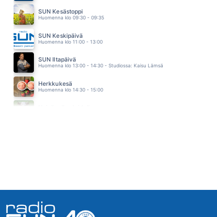
SAMASE (feat. Mikael Gabriel)
SUN Kesästoppi
SUVI TERÄSNISKA
Huomenna klo 09:30 - 09:35
14.42
PIENESTA KII
SUN Keskipäivä
SAMULI EDELMANN
Huomenna klo 11:00 - 13:00
14.39
RAKASTATKO MUA VIELÄ
SUN Iltapäivä
JONNE AARON
Huomenna klo 13:00 - 14:30 - Studiossa: Kaisu Lämsä
14.35
ELÄMÄ LUPAA MULLE
Herkkukesä
ELIAS KASKINEN & PAIVAN SANKARIT
Huomenna klo 14:30 - 15:00
14.31
TWO HEARTS
Heinäpellon laidalla
PHIL COLLINS
Huomenna klo 15:00 - 16:00
14.27