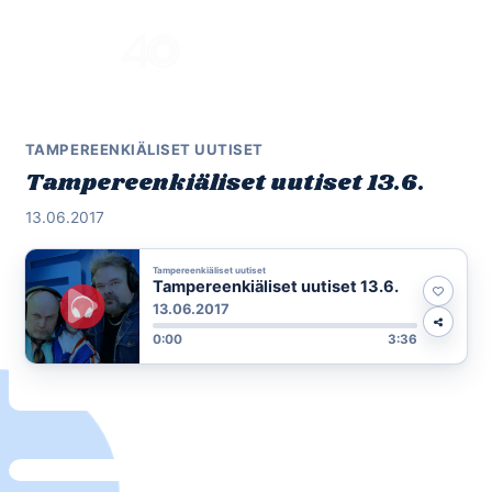
Skip
to
Menu
content
TAMPEREENKIÄLISET UUTISET
Tampereenkiäliset uutiset 13.6.
13.06.2017
Tampereenkiäliset uutiset
Tampereenkiäliset uutiset 13.6.
13.06.2017
0:00
3:36