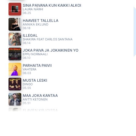
SINÄ PÄIVÄNÄ KUN KAIKKI ALKOI
LAURA NÄRHI
06.25
HAAVEET TALLELLA
ANNIKA EKLUND
06.18
ILLEGAL
SHAKIRA FEAT CARLOS SANTANA
06.14
JOKA PÄIVÄ JA JOKAIKINEN YÖ
EPPU NORMAALI
06.10
PARHAITA PÄIVII
VAHTERA
06.03
MUSTA LESKI
DINGO
05.55
MAA JOKA KANTAA
ANTTI KETONEN
05.51
ELÄVIEN KIRJOISSA
MIKKO KUUSTONEN
05.47
ÄLÄ JÄTÄ MINUA
MAMBA
05.44