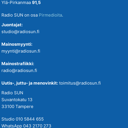
Ylä-Pirkanmaa
91,5
Radio SUN on osa
Pirmedioita
.
Juontajat:
studio@radiosun.fi
Mainosmyynti:
myynti@radiosun.fi
Mainostrafiikki:
radio@radiosun.fi
Uutis-, juttu- ja menovinkit:
toimitus@radiosun.fi
Radio SUN
Suvantokatu 13
33100 Tampere
Studio 010 5844 655
WhatsApp 043 2170 273