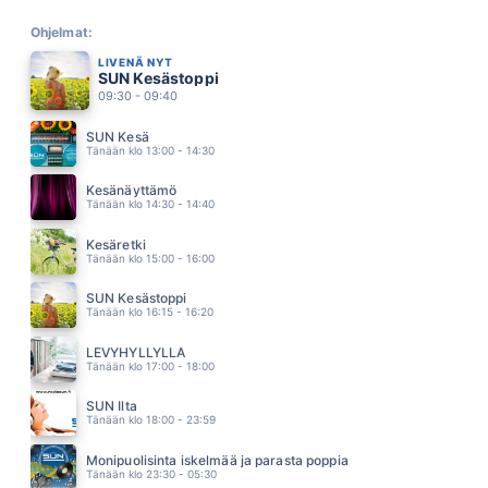
KESÄN TYTTÖ
CHARLIES
Ohjelmat:
05.38
LIVENÄ NYT
SYYSTAKKIKAUSI
SUN Kesästoppi
ELLINOORA
09:30 - 09:40
05.34
LOPUT PÄIVÄT
SUN Kesä
PATE MUSTAJÄRVI
Tänään klo 13:00 - 14:30
05.28
IT S RAINING MEN
Kesänäyttämö
WEATHER GIRLS
Tänään klo 14:30 - 14:40
05.25
PAINAVAT KENGÄT
Kesäretki
SAMULI EDELMANN
Tänään klo 15:00 - 16:00
05.18
LEIKIT VAAN
SUN Kesästoppi
TONI ROSSI JA SINITAIVAS
Tänään klo 16:15 - 16:20
05.13
SUMMER IS CRAZY
LEVYHYLLYLLÄ
ALEXIA
Tänään klo 17:00 - 18:00
05.08
ITSENI HERRA
SUN Ilta
JANNIKA B
Tänään klo 18:00 - 23:59
05.04
OSUUSKAUPAN JANE
Monipuolisinta iskelmää ja parasta poppia
FREEMAN
Tänään klo 23:30 - 05:30
04.56