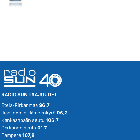
SHAPE OF MY HEART
Monipuolisinta iskelmää ja parasta poppia
BACKSTREET BOYS
Huomenna klo 00:00 - 06:00
04.52
RADIO SUN TAAJUUDET
Etelä-Pirkanmaa
96,7
Ikaalinen ja Hämeenkyrö
96,3
Kankaanpään seutu
106,7
Parkanon seutu
91,7
Tampere
107,8