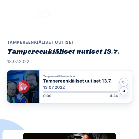
Skip
to
Menu
content
TAMPEREENKIÄLISET UUTISET
Tampereenkiäliset uutiset 13.7.
13.07.2022
Tampereenkiäliset uutiset
Tampereenkiäliset uutiset 13.7.
13.07.2022
0:00
4:24