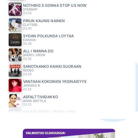
NOTHING S GONNA STOP US NOW
STARSHIP
23.43
PIRUN KAUNIS NAINEN
CLIFTERS
23.40
SYDÄN POLKUNSA LÖYTÄÄ
KANAVA
23.36
ALL I WANNA DO
SHERYL CROW
23.32
SANOTAANKO KAIKKI SUORAAN
RODEO
23.29
VANTAAN KOKOINEN YKSINÄISYYS
JANNIKA B
23.25
ASFALTTIVIIDAKKO
ANNE MATTILA
23.22
KAUNIS RIETAS ONNELLINEN
KAIJA KOO
23.18
APPELSIINIPUITA AAVIKKOON
ANNELI SAARISTO
23.14