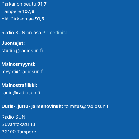
Parkanon seutu
91,7
Tampere
107,8
Ylä-Pirkanmaa
91,5
Radio SUN on osa
Pirmedioita
.
Juontajat:
studio@radiosun.fi
Mainosmyynti:
myynti@radiosun.fi
Mainostrafiikki:
radio@radiosun.fi
Uutis-, juttu- ja menovinkit:
toimitus@radiosun.fi
Radio SUN
Suvantokatu 13
33100 Tampere