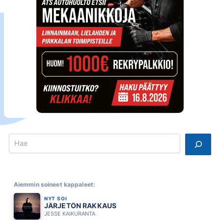
Search
Aiemmin soineet kappaleet:
NYT SOI
JÄRJETÖN RAKKAUS
JESSE KAIKURANTA