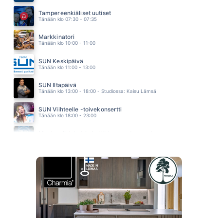
HYPPY TUNTEMATTOMAAN
EIJA KANTOLA
Tampereenkiäliset uutiset
22.34
Tänään klo 07:30 - 07:35
Markkinatori
Tänään klo 10:00 - 11:00
SUN Keskipäivä
Tänään klo 11:00 - 13:00
SUN Iltapäivä
Tänään klo 13:00 - 18:00 - Studiossa: Kaisu Lämsä
SUN Viihteelle -toivekonsertti
Tänään klo 18:00 - 23:00
Monipuolisinta iskelmää ja parasta poppia
Huomenna klo 00:00 - 09:00