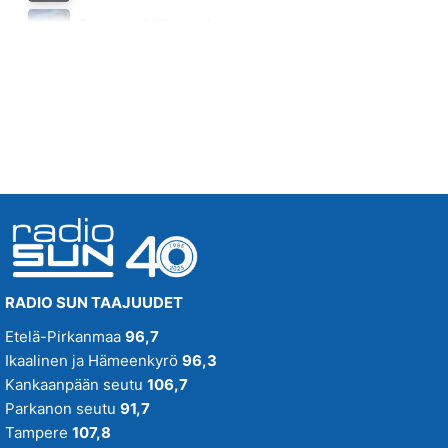
NON SIAMO SOLI
Tampereenkiäliset uutiset
EROS RAMAZZOTTI & RICKY MARTIN
Maanantai klo 07:30 - 07:35
04.07
RADIO SUN TAAJUUDET
Etelä-Pirkanmaa
96,7
Ikaalinen ja Hämeenkyrö
96,3
Kankaanpään seutu
106,7
Parkanon seutu
91,7
Tampere
107,8