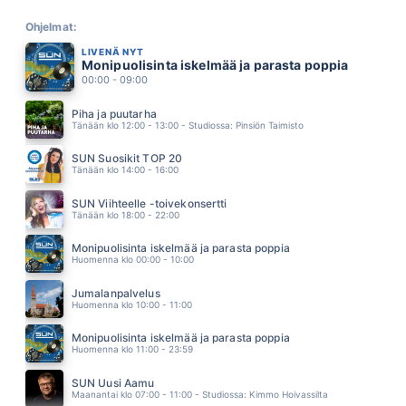
LIIAN PITKA KATSE
RESSU REDFORD
Ohjelmat:
04.41
LIVENÄ NYT
PIENEN POJAN HAAVEET
Monipuolisinta iskelmää ja parasta poppia
JARNO SARJANEN
00:00 - 09:00
04.39
MEITÄ JYRÄTÄÄN
Piha ja puutarha
MILJOONASADE
Tänään klo 12:00 - 13:00 - Studiossa: Pinsiön Taimisto
04.34
FRIDA
SUN Suosikit TOP 20
BEHM
Tänään klo 14:00 - 16:00
04.31
YELLOW RIVER
SUN Viihteelle -toivekonsertti
CHRISTIE
Tänään klo 18:00 - 22:00
04.28
KYLMÄT KYYNELEET
Monipuolisinta iskelmää ja parasta poppia
KAIJA KOO
Huomenna klo 00:00 - 10:00
04.24
ÄLÄ MEE
Jumalanpalvelus
EMMA & MATILDA
Huomenna klo 10:00 - 11:00
04.18
JÄIN KIINNI KATSEESEEN
Monipuolisinta iskelmää ja parasta poppia
TOMMI LÄNTINEN
Huomenna klo 11:00 - 23:59
04.13
JAISET TUULET
SUN Uusi Aamu
JUHA METSÄPERÄ
Maanantai klo 07:00 - 11:00 - Studiossa: Kimmo Hoivassilta
04.11