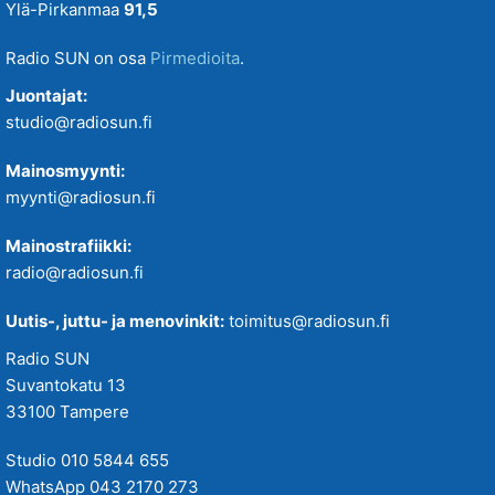
Ylä-Pirkanmaa
91,5
Radio SUN on osa
Pirmedioita
.
Juontajat:
studio@radiosun.fi
Mainosmyynti:
myynti@radiosun.fi
Mainostrafiikki:
radio@radiosun.fi
Uutis-, juttu- ja menovinkit:
toimitus@radiosun.fi
Radio SUN
Suvantokatu 13
33100 Tampere
Studio 010 5844 655
WhatsApp 043 2170 273