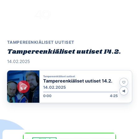
Skip
to
Menu
content
TAMPEREENKIÄLISET UUTISET
Tampereenkiäliset uutiset 14.2.
14.02.2025
Tampereenkiäliset uutiset
Tampereenkiäliset uutiset 14.2.
14.02.2025
0:00
4:25