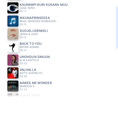
KAUNIIMPI KUIN KUKAAN MUU
JUHA TAPIO
05.17
IKKUNAPRINSESSA
RAULI BADDING SOMERJOKI
05.15
SUOJELUSENKELI
JENNI & JUHO
05.12
BACK TO YOU
BRYAN ADAMS
05.07
UNOHDUN SINUUN
EIJA KANTOLA
05.03
VALHALLA
ANTTI AHOPELTO
04.58
MAKES ME WONDER
MAROON 5
04.54
TUHAT YÖTÄ
SAMULI EDELMANN & SANI
04.49
MOI
VAHTERA
04.46