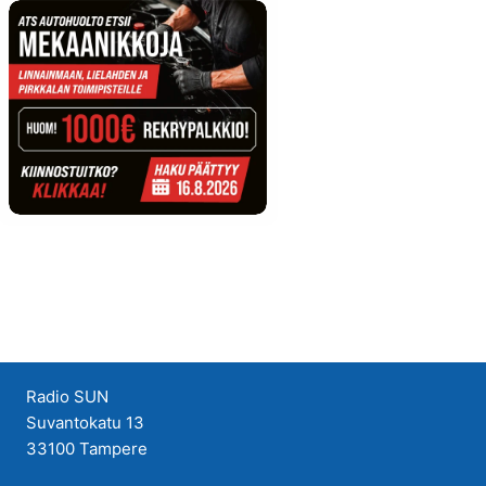
Radio SUN
Suvantokatu 13
33100 Tampere