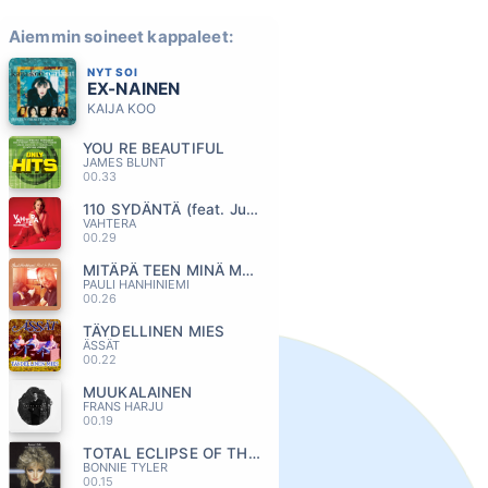
Aiemmin soineet kappaleet:
NYT SOI
EX-NAINEN
KAIJA KOO
YOU RE BEAUTIFUL
JAMES BLUNT
00.33
110 SYDÄNTÄ (feat. Jussi Selo)
VAHTERA
00.29
MITÄPÄ TEEN MINÄ MUISTOLLA
PAULI HANHINIEMI
00.26
TÄYDELLINEN MIES
ÄSSÄT
00.22
MUUKALAINEN
FRANS HARJU
00.19
TOTAL ECLIPSE OF THE HEART
BONNIE TYLER
00.15