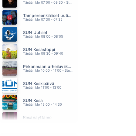
Tänään klo 07:00 - 09:30 - Studiossa: Kimmo Hoivassilta
JIVE TALKIN
BEE GEES
Tampereenkiäliset uutiset
23.41
Tänään klo 07:30 - 07:35
MAHDUNKO MAAILMAAS
YÖLINTU
SUN Uutiset
23.37
Tänään klo 08:00 - 08:05
UUSI ALKU
HEIDI PAKARINEN
SUN Kesästoppi
23.33
Tänään klo 09:30 - 09:40
YOU RE STILL THE ONE
SHANIA TWAIN
Pirkanmaan urheiluviikonloppu
23.30
Tänään klo 10:00 - 11:00 - Studiossa: Oiva Paakkari
PELKÄÄN KOSKEA KADULLA
ELIAS KASKINEN & PÄIVÄN SANKARIT
SUN Keskipäivä
23.27
Tänään klo 11:00 - 13:00
SUN Kesä
Tänään klo 13:00 - 14:30
Kesänäyttämö
Tänään klo 14:30 - 14:40