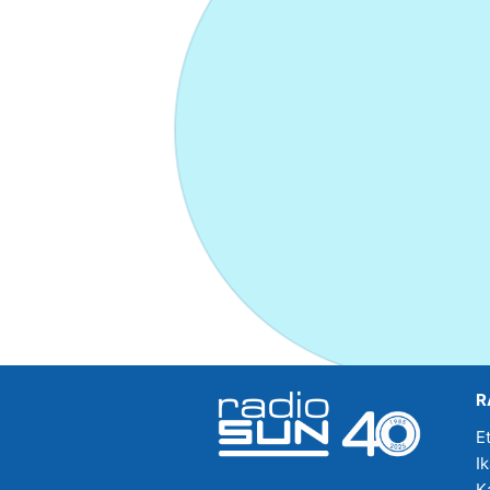
R
E
I
K