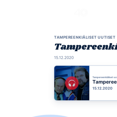
Skip
to
content
TAMPEREENKIÄLISET UUTISET
Tampereenkiäl
15.12.2020
Tampereenkiäliset uu
Tampereenk
15.12.2020