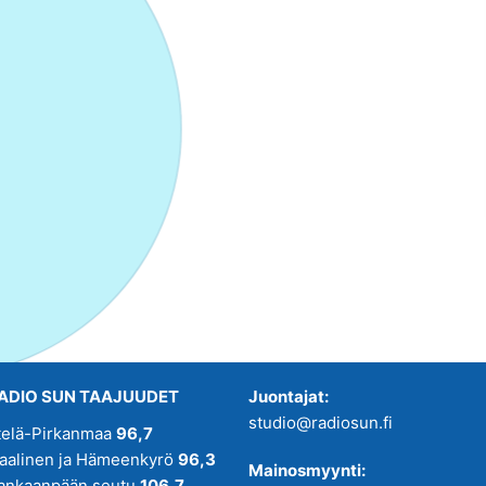
ADIO SUN TAAJUUDET
Juontajat:
studio@radiosun.fi
telä-Pirkanmaa
96,7
kaalinen ja Hämeenkyrö
96,3
Mainosmyynti:
ankaanpään seutu
106,7