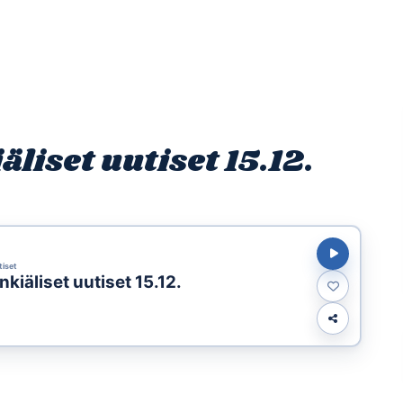
Etusivu
Ohjelmat
Osallistu
iset uutiset 15.12.
tiset
iäliset uutiset 15.12.