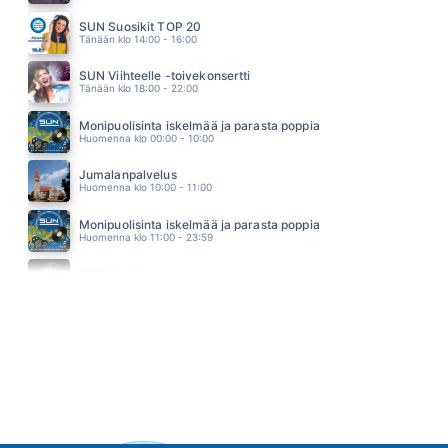
PART TIME LOVER
STEVIE WONDER
SUN Suosikit TOP 20
03.38
Tänään klo 14:00 - 16:00
SUN Viihteelle -toivekonsertti
Tänään klo 18:00 - 22:00
Monipuolisinta iskelmää ja parasta poppia
Huomenna klo 00:00 - 10:00
Jumalanpalvelus
Huomenna klo 10:00 - 11:00
Monipuolisinta iskelmää ja parasta poppia
Huomenna klo 11:00 - 23:59
SUN Uusi Aamu
Maanantai klo 07:00 - 11:00 - Studiossa: Kimmo Hoivassilta