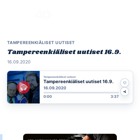
Skip
to
Menu
content
TAMPEREENKIÄLISET UUTISET
Tampereenkiäliset uutiset 16.9.
16.09.2020
Tampereenkiäliset uutiset
Tampereenkiäliset uutiset 16.9.
16.09.2020
0:00
3:37