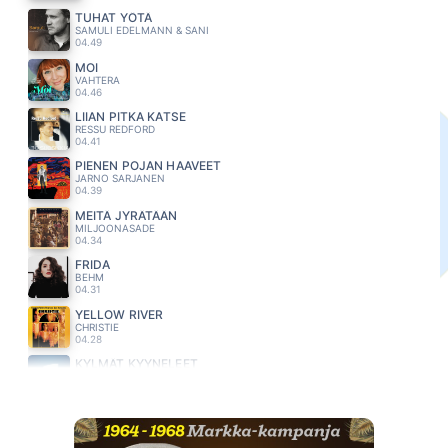
TUHAT YÖTÄ
SAMULI EDELMANN & SANI
04.49
MOI
VAHTERA
04.46
LIIAN PITKA KATSE
RESSU REDFORD
04.41
PIENEN POJAN HAAVEET
JARNO SARJANEN
04.39
MEITÄ JYRÄTÄÄN
MILJOONASADE
04.34
FRIDA
BEHM
04.31
YELLOW RIVER
CHRISTIE
04.28
KYLMÄT KYYNELEET
KAIJA KOO
04.24
ÄLÄ MEE
EMMA & MATILDA
04.18