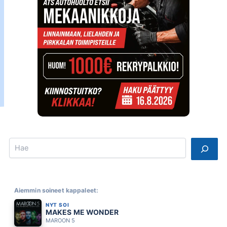
Search
Aiemmin soineet kappaleet:
NYT SOI
MAKES ME WONDER
MAROON 5