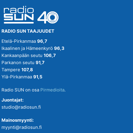
RADIO SUN TAAJUUDET
Etelä-Pirkanmaa
96,7
Ikaalinen ja Hämeenkyrö
96,3
Kankaanpään seutu
106,7
Parkanon seutu
91,7
Tampere
107,8
Ylä-Pirkanmaa
91,5
Radio SUN on osa
Pirmedioita
.
Juontajat:
studio@radiosun.fi
Mainosmyynti:
myynti@radiosun.fi