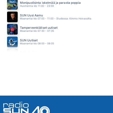
Monipuolisinta iskelmää ja parasta poppia
TÄHTISUMUA (feat Laura Närhi)
Huomenna klo 11:00 - 23:59
MIKKO KUUSTONEN
08.16
SUN Uusi Aamu
Maanantai klo 07:00 - 11:00 - Studiossa: Kimmo Hoivassilta
Tampereenkiäliset uutiset
Maanantai klo 07:30 - 07:35
SUN Uutiset
Maanantai klo 08:00 - 08:05
SUN Kesästoppi
Maanantai klo 09:30 - 09:35