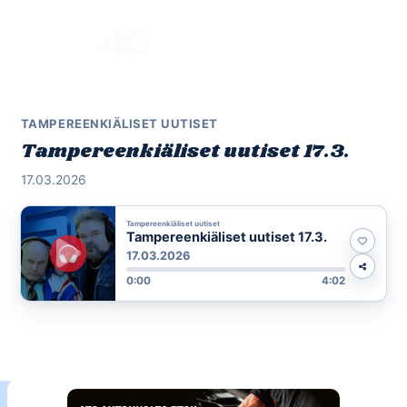
Skip
to
Menu
content
TAMPEREENKIÄLISET UUTISET
Tampereenkiäliset uutiset 17.3.
17.03.2026
Tampereenkiäliset uutiset
Tampereenkiäliset uutiset 17.3.
17.03.2026
0:00
4:02