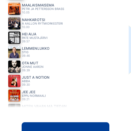
MAALAISMAISEMA
PETRI JA PETTERSSON BRASS
10.05
NAHKAROTSI
A AALLON RYTMIORKESTERI
10.00
HEI ÄIJÄ
PATE MUSTAJÄRVI
09.57
LEMMENLUKKO
STIG
09.46
OTA MUT
JONNE AARON
09.39
JUST A NOTION
ABBA
09.30
JEE JEE
EPPU NORMAALI
09.21
MITEN VÄHÄN MÄ TIEDÄN
COSTELLO
09.16
LIEKKI
RESSU REDFORD
09.03