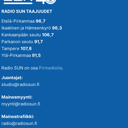
RADIO SUN TAAJUUDET
Etelä-Pirkanmaa
96,7
Ikaalinen ja Hämeenkyrö
96,3
Kankaanpään seutu
106,7
Parkanon seutu
91,7
Tampere
107,8
Ylä-Pirkanmaa
91,5
Radio SUN on osa
Pirmedioita
.
Juontajat:
studio@radiosun.fi
Mainosmyynti:
myynti@radiosun.fi
Mainostrafiikki:
radio@radiosun.fi