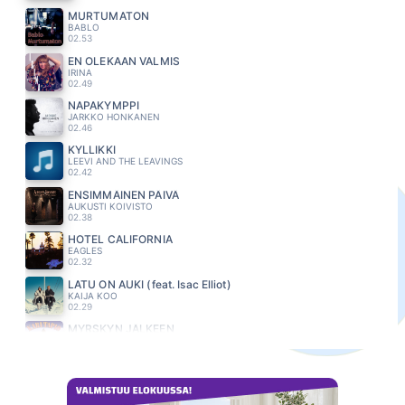
MURTUMATON
BABLO
02.53
EN OLEKAAN VALMIS
IRINA
02.49
NAPAKYMPPI
JARKKO HONKANEN
02.46
KYLLIKKI
LEEVI AND THE LEAVINGS
02.42
ENSIMMÄINEN PÄIVÄ
AUKUSTI KOIVISTO
02.38
HOTEL CALIFORNIA
EAGLES
02.32
LATU ON AUKI (feat. Isac Elliot)
KAIJA KOO
02.29
MYRSKYN JÄLKEEN
KARI TAPIO
02.26
SUN FOREVER
MARISKA
02.22