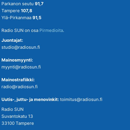
Parkanon seutu
91,7
Tampere
107,8
Ylä-Pirkanmaa
91,5
Radio SUN on osa
Pirmedioita
.
Juontajat:
studio@radiosun.fi
Mainosmyynti:
myynti@radiosun.fi
Mainostrafiikki:
radio@radiosun.fi
Uutis-, juttu- ja menovinkit:
toimitus@radiosun.fi
Radio SUN
Suvantokatu 13
33100 Tampere