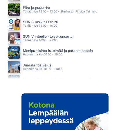
VAARALLINEN
ANSSI KELA
Piha ja puutarha
01.47
Tänään klo 12:00 - 13:00 - Studiossa: Pinsiön Taimisto
SUN Suosikit TOP 20
Tänään klo 14:00 - 16:00
SUN Viihteelle -toivekonsertti
Tänään klo 18:00 - 22:00
Monipuolisinta iskelmää ja parasta poppia
Huomenna klo 00:00 - 10:00
Jumalanpalvelus
Huomenna klo 10:00 - 11:00
Monipuolisinta iskelmää ja parasta poppia
Huomenna klo 11:00 - 23:59