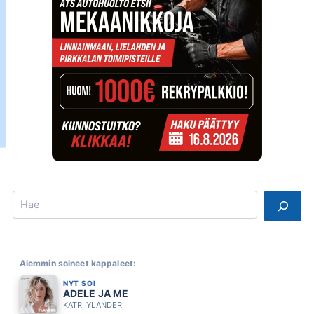
Search
Aiemmin soineet kappaleet:
NYT SOI
ADELE JA ME
KATRI YLANDER