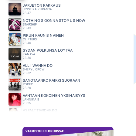
JÄRJETÖN RAKKAUS
JESSE KAIKURANTA
23.47
NOTHING S GONNA STOP US NOW
STARSHIP
23.43
PIRUN KAUNIS NAINEN
CLIFTERS
23.40
SYDÄN POLKUNSA LÖYTÄÄ
KANAVA
23.36
ALL I WANNA DO
SHERYL CROW
23.32
SANOTAANKO KAIKKI SUORAAN
RODEO
23.29
VANTAAN KOKOINEN YKSINÄISYYS
JANNIKA B
23.25
ASFALTTIVIIDAKKO
ANNE MATTILA
23.22
KAUNIS RIETAS ONNELLINEN
KAIJA KOO
23.18