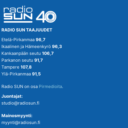
RADIO SUN TAAJUUDET
Etelä-Pirkanmaa
96,7
Ikaalinen ja Hämeenkyrö
96,3
Kankaanpään seutu
106,7
Parkanon seutu
91,7
Tampere
107,8
Ylä-Pirkanmaa
91,5
Radio SUN on osa
Pirmedioita
.
Juontajat:
studio@radiosun.fi
Mainosmyynti:
myynti@radiosun.fi