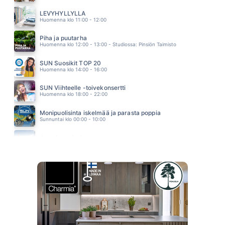
KESA 92
FINLANDERS
LEVYHYLLYLLÄ
13.07
Huomenna klo 11:00 - 12:00
Piha ja puutarha
Huomenna klo 12:00 - 13:00 - Studiossa: Pinsiön Taimisto
SUN Suosikit TOP 20
Huomenna klo 14:00 - 16:00
SUN Viihteelle -toivekonsertti
Huomenna klo 18:00 - 22:00
Monipuolisinta iskelmää ja parasta poppia
Sunnuntai klo 00:00 - 10:00
Jumalanpalvelus
Sunnuntai klo 10:00 - 11:00