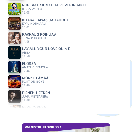
PUHTAAT MUNAT JA VILPITÖN MIELI
ILKKA VAINIO
15.08
KITARA TAIVAS JA TAHDET
EPPU NORMAALI
15.01
RAKKAUS ROIHUAA
TIINA PITKANEN
14.55
LAY ALL YOUR LOVE ON ME
ABBA
14.50
ELOSSA
ANTTI KLEEMOLA
14.46
MÖKKIELÄMÄÄ
PORTION BOYS
14.40
PIENEN HETKEN
JUHA METSÄPERÄ
14.30
PERHOSKESA
EIJA KANTOLA
14.24
IHMISELTÄ IHMISELLE
OLLI HALONEN
14.13