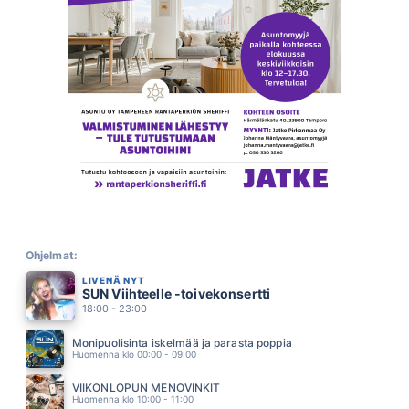
KULTAISTA HIEKKAA
JOHANNA PAKONEN
14.04
KAUNIS TYTTO
MARKKU ARO
13.55
EILEN TIELLE LAULOIN
JÄRVENSIVU
13.51
PISTE
MARISKA
13.46
SUOLAISTA SADETTA
EPPU NORMAALI
13.38
KANSSAS KAVELEN RANTAA
UNELMAVÄVYT
Ohjelmat:
13.34
LIVENÄ NYT
OLET UNENI KAUNEIN
SUN Viihteelle -toivekonsertti
JOHANNA KURKELA
13.27
18:00 - 23:00
PILVILINNA
ARTTU WISKARI
Monipuolisinta iskelmää ja parasta poppia
13.20
Huomenna klo 00:00 - 09:00
LUONAS KAI OLLA SAAN
JUICE LESKINEN
VIIKONLOPUN MENOVINKIT
13.11
Huomenna klo 10:00 - 11:00