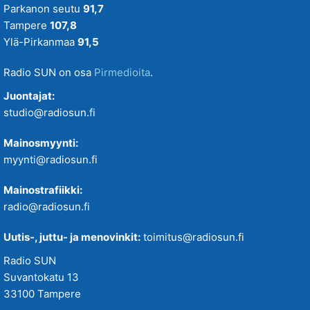
Parkanon seutu
91,7
Tampere
107,8
Ylä-Pirkanmaa
91,5
Radio SUN on osa
Pirmedioita
.
Juontajat:
studio@radiosun.fi
Mainosmyynti:
myynti@radiosun.fi
Mainostrafiikki:
radio@radiosun.fi
Uutis-, juttu- ja menovinkit:
toimitus@radiosun.fi
Radio SUN
Suvantokatu 13
33100 Tampere