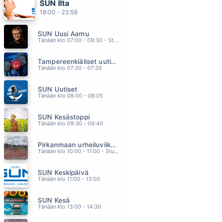
SUN Ilta
RAKKAUDEN ROINAA
18:00 - 23:59
ANNE MATTILA
19.19
SUN Uusi Aamu
SIRPA
Tänään klo 07:00 - 09:30 - Studiossa: Kimmo Hoivassilta
ARTTU WISKARI
19.16
Tampereenkiäliset uutiset
KAKSI KULTARENGASTA
Tänään klo 07:30 - 07:35
ANNELI SAARISTO
19.12
SUN Uutiset
WHEN THE HEARTACHE IS OVER
Tänään klo 08:00 - 08:05
TINA TURNER
19.09
SUN Kesästoppi
HUONOJA IDEOITA
Tänään klo 09:30 - 09:40
ERIKA VIKMAN & ANTTI TUISKU
19.06
Pirkanmaan urheiluviikonloppu
Tänään klo 10:00 - 11:00 - Studiossa: Oiva Paakkari
SUN Keskipäivä
Tänään klo 11:00 - 13:00
SUN Kesä
Tänään klo 13:00 - 14:30