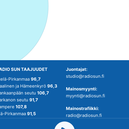
ADIO SUN TAAJUUDET
Juontajat:
studio@radiosun.fi
telä-Pirkanmaa
96,7
kaalinen ja Hämeenkyrö
96,3
Mainosmyynti:
ankaanpään seutu
106,7
myynti@radiosun.fi
arkanon seutu
91,7
ampere
107,8
Mainostrafiikki:
lä-Pirkanmaa
91,5
radio@radiosun.fi
adio SUN on osa
Pirmedioita
.
Uutis-, juttu- ja menovinkit: