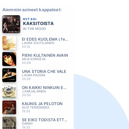
Aiemmin soineet kappaleet:
NYT SOI
KAKSITOISTA
IN THE MOOD
EI EDES KUOLEMA ( feat. VEETI KALLIO)
LAURA VOUTILAINEN
20.14
PIENI KULTAINEN AVAIN
ARJA KORISEVA
20.09
UNA STORIA CHE VALE
LAURA PAUSINI
20.05
ON KAIKKI NINKUIN ENNENKIN
J KARJALAINEN
20.00
KAUNIS JA PELOTON
SUVI TERÄSNISKA
19.55
SE EIKO TODISTA ETTA MUUTUIN
DANNY
19.53