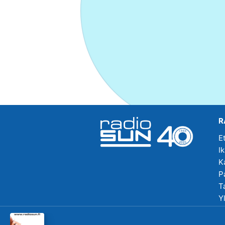
R
E
I
K
P
T
Y
R