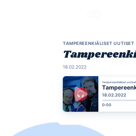
Skip
to
content
TAMPEREENKIÄLISET UUTISET
Tampereenkiä
18.02.2022
Tampereenkiäliset uutise
Tampereenkiä
18.02.2022
0:00