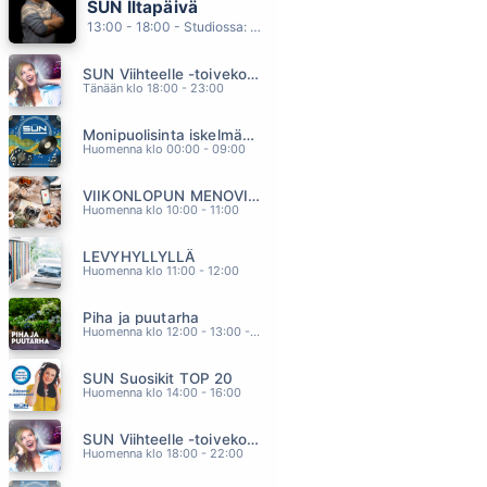
SUN Iltapäivä
VIELA ON KESAA JALJELLA
13:00 - 18:00 - Studiossa: Kaisu Lämsä
MAMBA
10.19
SUN Viihteelle -toivekonsertti
MORE THAN WORDS
Tänään klo 18:00 - 23:00
EXTREME
10.11
Monipuolisinta iskelmää ja parasta poppia
PULSSI
Huomenna klo 00:00 - 09:00
JANNIKA B
10.08
VIIKONLOPUN MENOVINKIT
KESKIYÖN COWBOY
Huomenna klo 10:00 - 11:00
LAURI TÄHKÄ
10.03
LEVYHYLLYLLÄ
ODOTA
Huomenna klo 11:00 - 12:00
AIKAKONE
09.53
Piha ja puutarha
Huomenna klo 12:00 - 13:00 - Studiossa: Pinsiön Taimisto
SUN Suosikit TOP 20
Huomenna klo 14:00 - 16:00
SUN Viihteelle -toivekonsertti
Huomenna klo 18:00 - 22:00