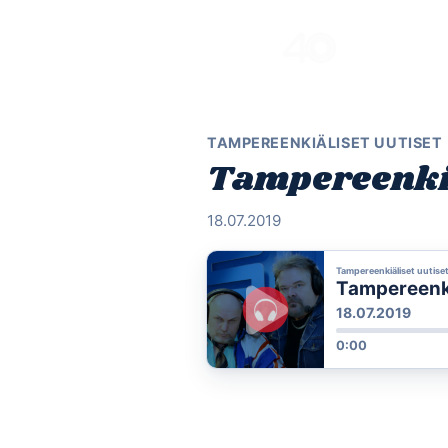
Skip
to
content
TAMPEREENKIÄLISET UUTISET
Tampereenkiäl
18.07.2019
Tampereenkiäliset uutise
Tampereenkiä
18.07.2019
0:00