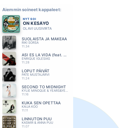
Aiemmin soineet kappaleet:
NYT SOI
ON KESÄYÖ
OLAVI UUSIVIRTA
SUOLAISTA JA MAKEAA
RIKI SORSA
11.34
ASI ES LA VIDA (feat. Maria Becerra)
ENRIQUE IGLESIAS
11.28
LOPUT PÄIVÄT
PATE MUSTAJÄRVI
11.24
SECOND TO MIDNIGHT
KYLIE MINOQUE & YEARS&YEARS
11.16
KUKA SEN OPETTAA
KAIJA KOO
11.11
LINNUTON PUU
KASMIR & ANNA PUU
11.07