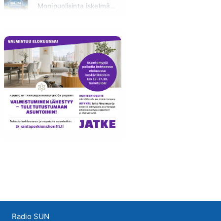
Monipuolisinta iskelmää ja parasta poppia
Sunnuntai klo 00:00 - 10:00
Radio SUN