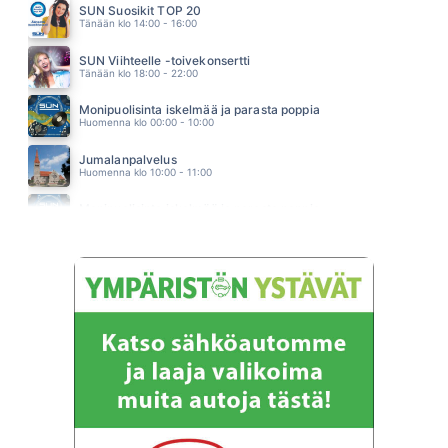
SUN Suosikit TOP 20
RAKKAUS ON VOIMAA
Tänään klo 14:00 - 16:00
KAIJA KOO
19.48
SUN Viihteelle -toivekonsertti
Tänään klo 18:00 - 22:00
Monipuolisinta iskelmää ja parasta poppia
Huomenna klo 00:00 - 10:00
Jumalanpalvelus
Huomenna klo 10:00 - 11:00
Monipuolisinta iskelmää ja parasta poppia
Huomenna klo 11:00 - 23:59