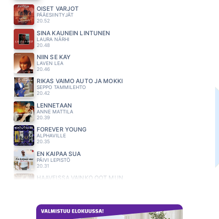
ÖISET VARJOT
PÄÄESIINTYJÄT
20.52
SINÄ KAUNEIN LINTUNEN
LAURA NÄRHI
20.48
NIIN SE KÄY
LAVEN LEA
20.46
RIKAS VAIMO AUTO JA MOKKI
SEPPO TAMMILEHTO
20.42
LENNETAAN
ANNE MATTILA
20.39
FOREVER YOUNG
ALPHAVILLE
20.35
EN KAIPAA SUA
PÄIVI LEPISTÖ
20.31
HAAVEISSA VAINKO OOT MUN
RIKI SORSA
20.28
MINÄ JA HÄN
JENNI VARTIAINEN
20.24