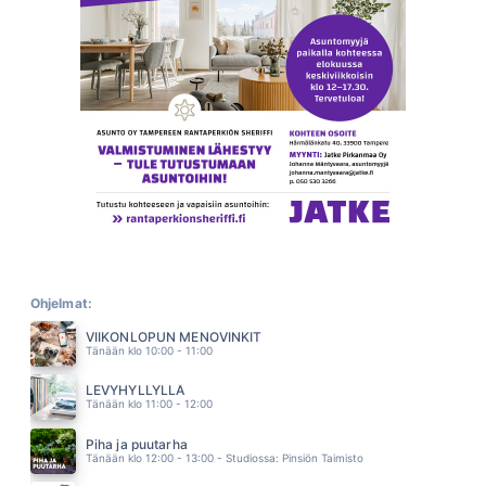
RAKASTETTAVA VAROVASTI
NINA TAPIO
20.20
FRIDA
BEHM
20.17
MIRACLE OF LOVE
EURYTHMICS
20.12
KUU
JANI WICKHOLM
20.09
RETEESTI VAAN
IRWIN
20.07
MAGIA
ALVARO SOLER
Ohjelmat:
20.03
VIIKONLOPUN MENOVINKIT
MUUTTOLINTU (feat. Keko Salata)
Tänään klo 10:00 - 11:00
JANNA
19.59
LEVYHYLLYLLÄ
PEILIPALLO
Tänään klo 11:00 - 12:00
JOHANNA PAKONEN
19.55
Piha ja puutarha
IF YOU LEAVE ME NOW
Tänään klo 12:00 - 13:00 - Studiossa: Pinsiön Taimisto
CHICAGO
19.52