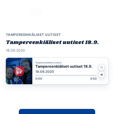
Skip
to
Menu
content
TAMPEREENKIÄLISET UUTISET
Tampereenkiäliset uutiset 18.9.
18.09.2020
Tampereenkiäliset uutiset
Tampereenkiäliset uutiset 18.9.
18.09.2020
0:00
4:02