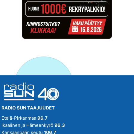
RADIO SUN TAAJUUDET
Etelä-Pirkanmaa
96,7
Ikaalinen ja Hämeenkyrö
96,3
Kankaanpään seutu
106,7