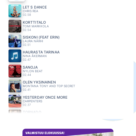
LET S DANCE
CHRIS REA
02.58
KORTTITALO
TOMI MARKKOLA
02.54
SISKONI (FEAT ERIN)
LAURA NÄRHI
02.51
HAURASTA TARINAA
NINA ÅKERMAN
02.47
SANOJA
NYLON BEAT
02.44
OLEN YKSINAINEN
MONTANA TONY AND TOP SECRET
02.41
YESTERDAY ONCE MORE
CARPENTERS
02.37
TORNADO
EVELINA
02.33
KAKSI LENSI YLI KAENPESAN
FREEMAN
02.29