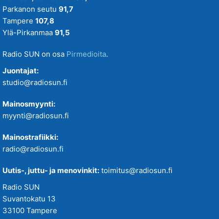
Parkanon seutu
91,7
Tampere
107,8
Ylä-Pirkanmaa
91,5
Radio SUN on osa
Pirmedioita
.
Juontajat:
studio@radiosun.fi
Mainosmyynti:
myynti@radiosun.fi
Mainostrafiikki:
radio@radiosun.fi
Uutis-, juttu- ja menovinkit:
toimitus@radiosun.fi
Radio SUN
Suvantokatu 13
33100 Tampere