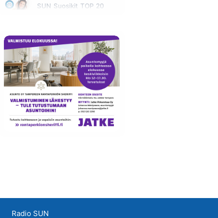
SUN Suosikit TOP 20
Huomenna klo 14:00 - 16:00
Radio SUN