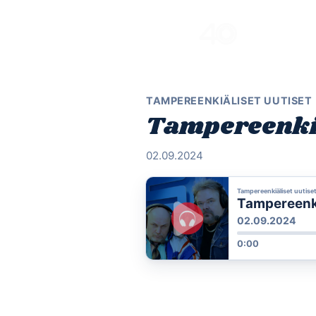
Skip
to
content
TAMPEREENKIÄLISET UUTISET
Tampereenkiä
02.09.2024
Tampereenkiäliset uutise
Tampereenkiä
02.09.2024
0:00