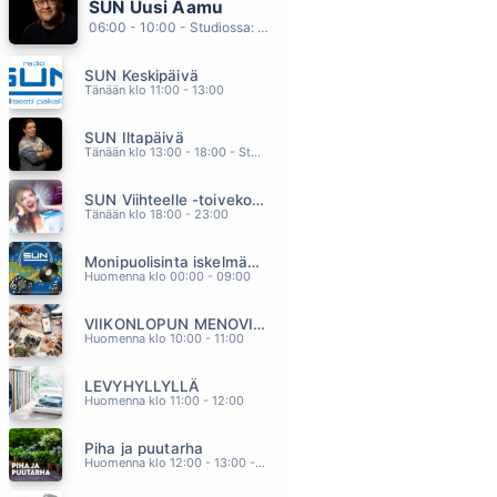
SUN Uusi Aamu
TRAGEDY
06:00 - 10:00 - Studiossa: Kimmo Hoivassilta
BEE GEES
03.02
SUN Keskipäivä
LET S DANCE
Tänään klo 11:00 - 13:00
CHRIS REA
02.58
SUN Iltapäivä
KORTTITALO
Tänään klo 13:00 - 18:00 - Studiossa: Kaisu Lämsä
TOMI MARKKOLA
02.54
SUN Viihteelle -toivekonsertti
SISKONI (FEAT ERIN)
Tänään klo 18:00 - 23:00
LAURA NÄRHI
02.51
Monipuolisinta iskelmää ja parasta poppia
HAURASTA TARINAA
Huomenna klo 00:00 - 09:00
NINA ÅKERMAN
02.47
VIIKONLOPUN MENOVINKIT
Huomenna klo 10:00 - 11:00
LEVYHYLLYLLÄ
Huomenna klo 11:00 - 12:00
Piha ja puutarha
Huomenna klo 12:00 - 13:00 - Studiossa: Pinsiön Taimisto