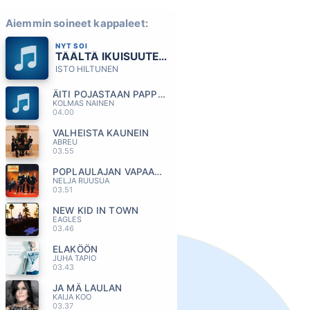
Aiemmin soineet kappaleet:
NYT SOI
TÄÄLTÄ IKUISUUTEEN
ISTO HILTUNEN
ÄITI POJASTAAN PAPPIA TOIVOI
KOLMAS NAINEN
04.00
VALHEISTA KAUNEIN
ABREU
03.55
POPLAULAJAN VAPAAPAIVA
NELJA RUUSUA
03.51
NEW KID IN TOWN
EAGLES
03.46
ELAKÖÖN
JUHA TAPIO
03.43
JA MÄ LAULAN
KAIJA KOO
03.37