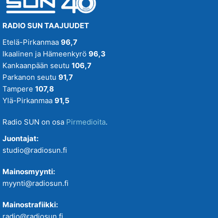
RADIO SUN TAAJUUDET
Etelä-Pirkanmaa
96,7
Ikaalinen ja Hämeenkyrö
96,3
Kankaanpään seutu
106,7
Parkanon seutu
91,7
Tampere
107,8
Ylä-Pirkanmaa
91,5
Radio SUN on osa
Pirmedioita
.
Juontajat:
studio@radiosun.fi
Mainosmyynti:
myynti@radiosun.fi
Mainostrafiikki:
radio@radiosun.fi