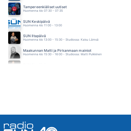
BYE BYE BYE
Tampereenkiäliset uutiset
DASHA
Huomenna klo 07:30 - 07:35
11.04
TURKU - TAMPERE
SUN Keskipäivä
KUNINGASIDEA
Huomenna klo 11:00 - 13:00
10.56
RODEO
SUN Iltapäivä
VESTERINEN YHTYEINEEN
Huomenna klo 13:00 - 15:30 - Studiossa: Kaisu Lämsä
10.52
KESÄDUUNI BLUES
Maakunnan Matti ja Pirkanmaan mainiot
JUSSI & THE BOYS
Huomenna klo 15:30 - 16:00 - Studiossa: Matti Pulkkinen
10.49
RAKETILLA AURINKOON
SUN Iltapäivä
SAMU HABER
Huomenna klo 16:00 - 18:00
10.46