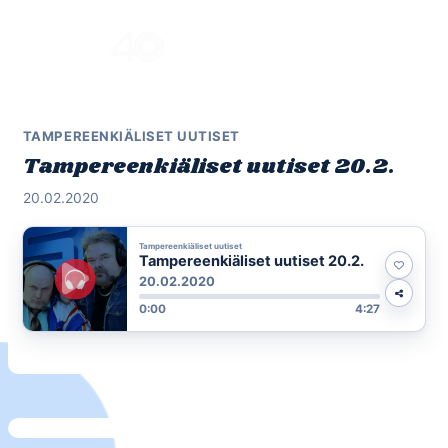
Skip
to
Menu
content
TAMPEREENKIÄLISET UUTISET
Tampereenkiäliset uutiset 20.2.
20.02.2020
Tampereenkiäliset uutiset
Tampereenkiäliset uutiset 20.2.
20.02.2020
0:00
4:27