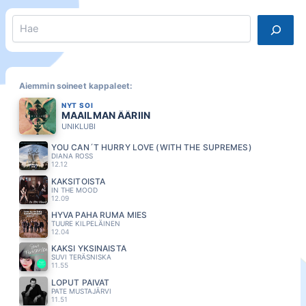
Search
Aiemmin soineet kappaleet:
NYT SOI
MAAILMAN ÄÄRIIN
UNIKLUBI
YOU CAN´T HURRY LOVE (WITH THE SUPREMES)
DIANA ROSS
12.12
KAKSITOISTA
IN THE MOOD
12.09
HYVA PAHA RUMA MIES
TUURE KILPELÄINEN
12.04
KAKSI YKSINÄISTÄ
SUVI TERÄSNISKA
11.55
LOPUT PÄIVÄT
PATE MUSTAJÄRVI
11.51