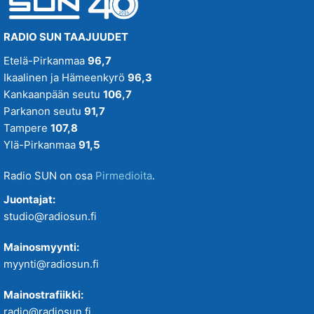
RADIO SUN TAAJUUDET
Etelä-Pirkanmaa
96,7
Ikaalinen ja Hämeenkyrö
96,3
Kankaanpään seutu
106,7
Parkanon seutu
91,7
Tampere
107,8
Ylä-Pirkanmaa
91,5
Radio SUN on osa
Pirmedioita
.
Juontajat:
studio@radiosun.fi
Mainosmyynti:
myynti@radiosun.fi
Mainostrafiikki:
radio@radiosun.fi