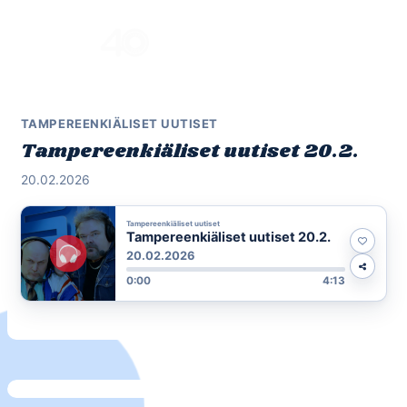
Skip
to
Menu
content
TAMPEREENKIÄLISET UUTISET
Tampereenkiäliset uutiset 20.2.
20.02.2026
Tampereenkiäliset uutiset
Tampereenkiäliset uutiset 20.2.
20.02.2026
0:00
4:13