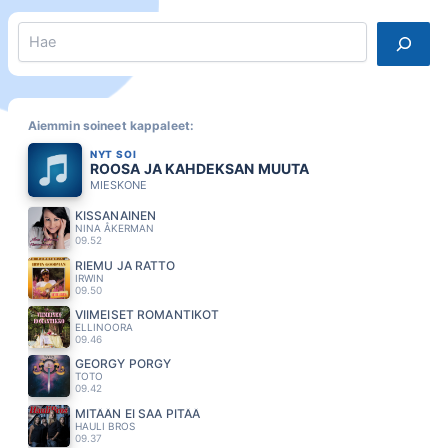
Search
Aiemmin soineet kappaleet:
NYT SOI
ROOSA JA KAHDEKSAN MUUTA
MIESKONE
KISSANAINEN
NINA ÅKERMAN
09.52
RIEMU JA RATTO
IRWIN
09.50
VIIMEISET ROMANTIKOT
ELLINOORA
09.46
GEORGY PORGY
TOTO
09.42
MITÄÄN EI SAA PITÄÄ
HAULI BROS
09.37