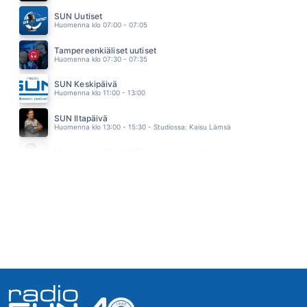
I LL MEET YOU AT MIDNIGHT
SUN Uutiset
SMOKIE
Huomenna klo 07:00 - 07:05
08.51
VIELA ON KESAA JALJELLA
Tampereenkiäliset uutiset
MAMBA
Huomenna klo 07:30 - 07:35
08.48
OLEMMEKO PERILLA
SUN Keskipäivä
SUVI TERÄSNISKA
Huomenna klo 11:00 - 13:00
08.45
HULLU NAINEN
SUN Iltapäivä
ALIISA SYRJÄ
Huomenna klo 13:00 - 15:30 - Studiossa: Kaisu Lämsä
08.40
ANNA KATSE
Maakunnan Matti ja Pirkanmaan mainiot
MARKKU ARO
Huomenna klo 15:30 - 16:00 - Studiossa: Matti Pulkkinen
08.36