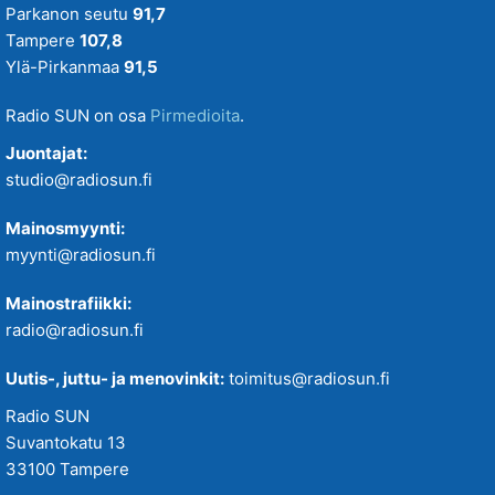
Parkanon seutu
91,7
Tampere
107,8
Ylä-Pirkanmaa
91,5
Radio SUN on osa
Pirmedioita
.
Juontajat:
studio@radiosun.fi
Mainosmyynti:
myynti@radiosun.fi
Mainostrafiikki:
radio@radiosun.fi
Uutis-, juttu- ja menovinkit:
toimitus@radiosun.fi
Radio SUN
Suvantokatu 13
33100 Tampere