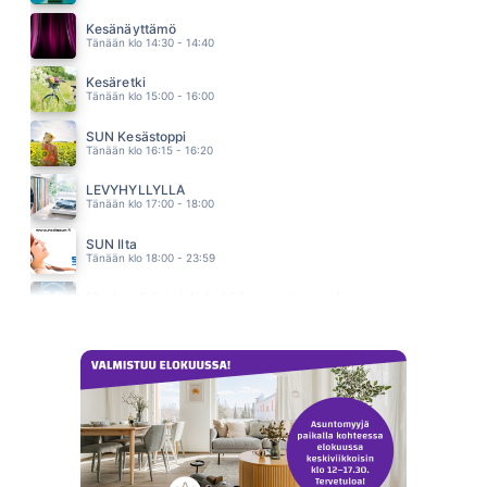
HEI ÄLÄ LUULE
DISCO
Kesänäyttämö
02.47
Tänään klo 14:30 - 14:40
Kesäretki
Tänään klo 15:00 - 16:00
SUN Kesästoppi
Tänään klo 16:15 - 16:20
LEVYHYLLYLLÄ
Tänään klo 17:00 - 18:00
SUN Ilta
Tänään klo 18:00 - 23:59
Monipuolisinta iskelmää ja parasta poppia
Tänään klo 23:30 - 05:30