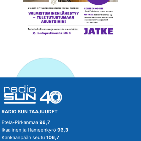
RADIO SUN TAAJUUDET
Etelä-Pirkanmaa
96,7
Ikaalinen ja Hämeenkyrö
96,3
Kankaanpään seutu
106,7