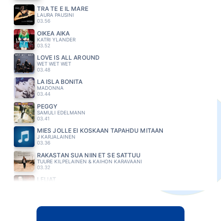
TRA TE E IL MARE
LAURA PAUSINI
03.56
OIKEA AIKA
KATRI YLANDER
03.52
LOVE IS ALL AROUND
WET WET WET
03.48
LA ISLA BONITA
MADONNA
03.44
PEGGY
SAMULI EDELMANN
03.41
MIES JOLLE EI KOSKAAN TAPAHDU MITÄÄN
J KARJALAINEN
03.36
RAKASTAN SUA NIIN ET SE SATTUU
TUURE KILPELAINEN & KAIHON KARAVAANI
03.32
LEIJAT
KIRKA
03.29
BUSY BEING FABULOUS
EAGLES
03.24