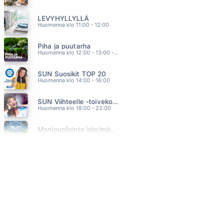
MOST BEAUTIFUL GIRL IN THE WORLD
LEVYHYLLYLLÄ
PRINCE
06.52
Huomenna klo 11:00 - 12:00
ÄLÄ MEE
Piha ja puutarha
EMMA & MATILDA
06.47
Huomenna klo 12:00 - 13:00 - Studiossa: Pinsiön Taimisto
KESAKATU
SUN Suosikit TOP 20
DANNY
06.45
Huomenna klo 14:00 - 16:00
UUDESTAAN SYNTYNYT
SUN Viihteelle -toivekonsertti
LAURA NÄRHI
06.38
Huomenna klo 18:00 - 22:00
PÄÄSTÄ PAHASTA
Monipuolisinta iskelmää ja parasta poppia
PATE MUSTAJÄRVI
06.29
Sunnuntai klo 00:00 - 10:00