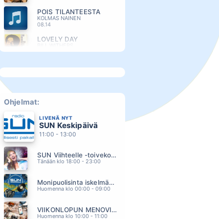
POIS TILANTEESTA
KOLMAS NAINEN
08.14
LOVELY DAY
BILL WITHERS
08.10
UUSI ALKU
HEIDI PAKARINEN
08.06
ONNISTU ELÄMÄÄN
JANNA
Ohjelmat:
08.03
LIVENÄ NYT
BADEN BADEN
SUN Keskipäivä
CHISU
07.54
11:00 - 13:00
KÄTENI (feat. Orkestra Suora Lähetys)
SUN Viihteelle -toivekonsertti
SAMULI EDELMANN
07.34
Tänään klo 18:00 - 23:00
KESAMUISTO
Monipuolisinta iskelmää ja parasta poppia
VARJOKUVA
07.04
Huomenna klo 00:00 - 09:00
VEDÄN ELÄMÄN HENKEEN
VIIKONLOPUN MENOVINKIT
CHARLES PLOGMAN
06.55
Huomenna klo 10:00 - 11:00