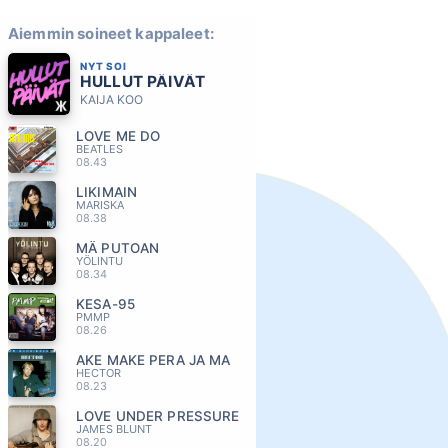
Aiemmin soineet kappaleet:
NYT SOI
HULLUT PÄIVÄT
KAIJA KOO
LOVE ME DO
BEATLES
08.43
LIKIMAIN
MARISKA
08.38
MÄ PUTOAN
YÖLINTU
08.34
KESA-95
PMMP
08.26
AKE MAKE PERA JA MA
HECTOR
08.23
LOVE UNDER PRESSURE
JAMES BLUNT
08.20