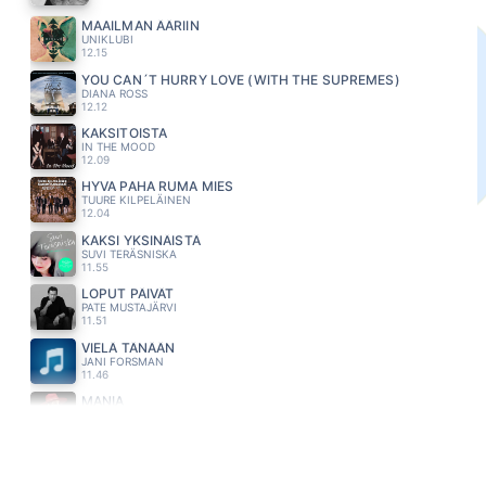
MAAILMAN ÄÄRIIN
UNIKLUBI
12.15
YOU CAN´T HURRY LOVE (WITH THE SUPREMES)
DIANA ROSS
12.12
KAKSITOISTA
IN THE MOOD
12.09
HYVA PAHA RUMA MIES
TUURE KILPELÄINEN
12.04
KAKSI YKSINÄISTÄ
SUVI TERÄSNISKA
11.55
LOPUT PÄIVÄT
PATE MUSTAJÄRVI
11.51
VIELÄ TÄNÄÄN
JANI FORSMAN
11.46
MANIA
JANNIKA B
11.42
PAALUPAIKKA
KARI TAPIO
11.35