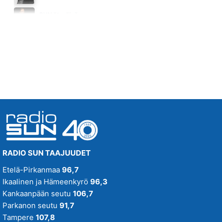
KESÄDUUNI BLUES
SUN Iltapäivä
JUSSI & THE BOYS
Huomenna klo 16:00 - 18:00
10.49
RADIO SUN TAAJUUDET
Etelä-Pirkanmaa
96,7
Ikaalinen ja Hämeenkyrö
96,3
Kankaanpään seutu
106,7
Parkanon seutu
91,7
Tampere
107,8