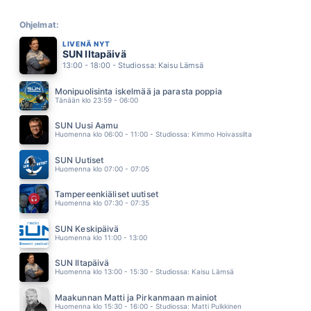
KESÄHÄÄT
RODEO
Ohjelmat:
11.32
LIVENÄ NYT
KUKA NÄKEE
SUN Iltapäivä
NELJÄ RUUSUA
13:00 - 18:00 - Studiossa: Kaisu Lämsä
11.26
ÄLÄ PEITÄ MUN AURINKOO
Monipuolisinta iskelmää ja parasta poppia
ELLIS
Tänään klo 23:59 - 06:00
11.23
MÄ SADETTA OOTAN
SUN Uusi Aamu
SAIJA TUUPANEN
Huomenna klo 06:00 - 11:00 - Studiossa: Kimmo Hoivassilta
11.16
WHEN THE HEARTACHE IS OVER
SUN Uutiset
TINA TURNER
Huomenna klo 07:00 - 07:05
11.12
MIHIN VAAN
Tampereenkiäliset uutiset
JANI WICKHOLM
Huomenna klo 07:30 - 07:35
11.08
BYE BYE BYE
SUN Keskipäivä
DASHA
Huomenna klo 11:00 - 13:00
11.04
TURKU - TAMPERE
SUN Iltapäivä
KUNINGASIDEA
Huomenna klo 13:00 - 15:30 - Studiossa: Kaisu Lämsä
10.56
RODEO
Maakunnan Matti ja Pirkanmaan mainiot
VESTERINEN YHTYEINEEN
Huomenna klo 15:30 - 16:00 - Studiossa: Matti Pulkkinen
10.52