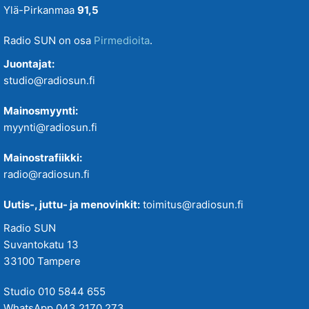
Ylä-Pirkanmaa
91,5
Radio SUN on osa
Pirmedioita
.
Juontajat:
studio@radiosun.fi
Mainosmyynti:
myynti@radiosun.fi
Mainostrafiikki:
radio@radiosun.fi
Uutis-, juttu- ja menovinkit:
toimitus@radiosun.fi
Radio SUN
Suvantokatu 13
33100 Tampere
Studio 010 5844 655
WhatsApp 043 2170 273