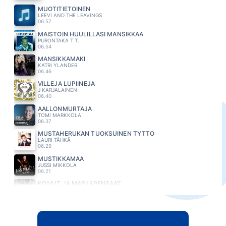
MUOTITIETOINEN
LEEVI AND THE LEAVINGS
06.57
MAISTOIN HUULILLASI MANSIKKAA
PURONTAKA T.T.
06.54
MANSIKKAMÄKI
KATRI YLANDER
06.46
VILLEJA LUPIINEJA
J KARJALAINEN
06.40
AALLONMURTAJA
TOMI MARKKOLA
06.37
MUSTAHERUKAN TUOKSUINEN TYTTÖ
LAURI TÄHKÄ
06.29
MUSTIKKAMAA
JUSSI MIKKOLA
06.21
KOIVUT JA MARJAPENSAAT
RIKI SORSA
06.15
MARJANPOIMIJA
HURMA
06.08