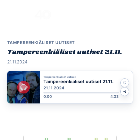
Skip
to
Menu
content
TAMPEREENKIÄLISET UUTISET
Tampereenkiäliset uutiset 21.11.
21.11.2024
Tampereenkiäliset uutiset
Tampereenkiäliset uutiset 21.11.
21.11.2024
0:00
4:33