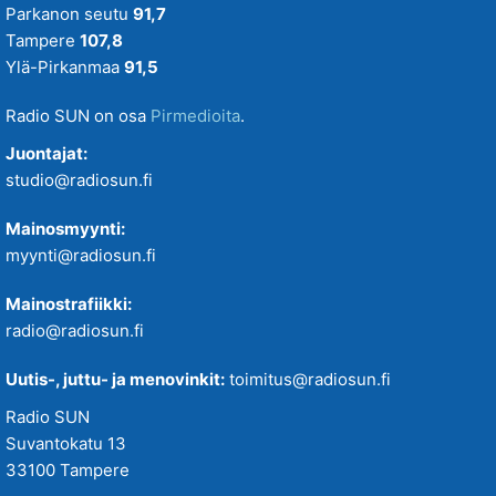
Parkanon seutu
91,7
Tampere
107,8
Ylä-Pirkanmaa
91,5
Radio SUN on osa
Pirmedioita
.
Juontajat:
studio@radiosun.fi
Mainosmyynti:
myynti@radiosun.fi
Mainostrafiikki:
radio@radiosun.fi
Uutis-, juttu- ja menovinkit:
toimitus@radiosun.fi
Radio SUN
Suvantokatu 13
33100 Tampere