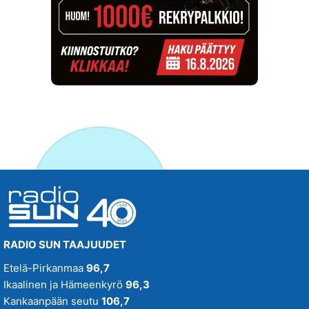
RADIO SUN TAAJUUDET
Etelä-Pirkanmaa
96,7
Ikaalinen ja Hämeenkyrö
96,3
Kankaanpään seutu
106,7