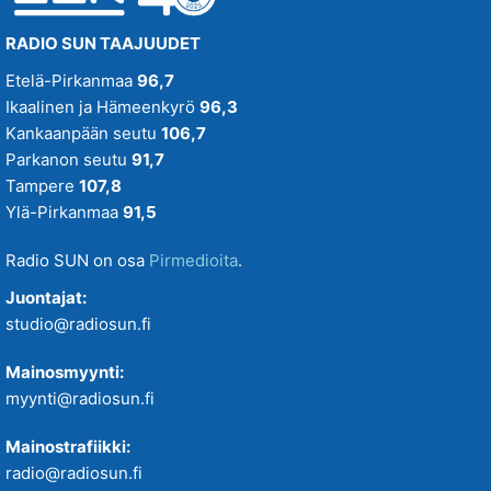
RADIO SUN TAAJUUDET
Etelä-Pirkanmaa
96,7
Ikaalinen ja Hämeenkyrö
96,3
Kankaanpään seutu
106,7
Parkanon seutu
91,7
Tampere
107,8
Ylä-Pirkanmaa
91,5
Radio SUN on osa
Pirmedioita
.
Juontajat:
studio@radiosun.fi
Mainosmyynti:
myynti@radiosun.fi
Mainostrafiikki:
radio@radiosun.fi