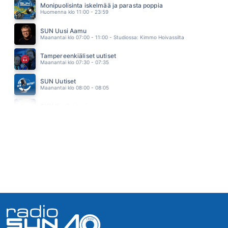
Monipuolisinta iskelmää ja parasta poppia
MAHTAVIA UNELMIA
Huomenna klo 11:00 - 23:59
ANTTI RAISKI
08.44
SUN Uusi Aamu
Maanantai klo 07:00 - 11:00 - Studiossa: Kimmo Hoivassilta
Tampereenkiäliset uutiset
Maanantai klo 07:30 - 07:35
SUN Uutiset
Maanantai klo 08:00 - 08:05
SUN Kesästoppi
Maanantai klo 09:30 - 09:35