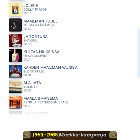
JOLENE
DOLLY PARTON
10.52
MAAILMAN TUULET
JORMA KÄÄRIÄINEN
10.47
LA TORTURA
SHAKIRA
10.33
KULTAA HIUKSISSA
OLAVI UUSIVIRTA
10.24
KAHDEN MAAILMAN VÄLISSÄ
ELONKERJUU
10.18
ÄLÄ JÄTÄ
YÖLINTU
10.10
MAALAISMAISEMA
PETRI JA PETTERSSON BRASS
10.05
NAHKAROTSI
A AALLON RYTMIORKESTERI
10.00
HEI ÄIJÄ
PATE MUSTAJÄRVI
09.57