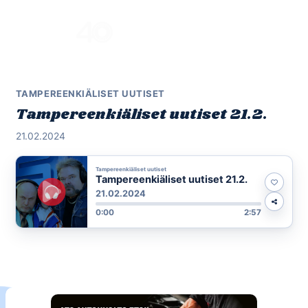
Skip
to
Menu
content
TAMPEREENKIÄLISET UUTISET
Tampereenkiäliset uutiset 21.2.
21.02.2024
Tampereenkiäliset uutiset
Tampereenkiäliset uutiset 21.2.
21.02.2024
0:00
2:57