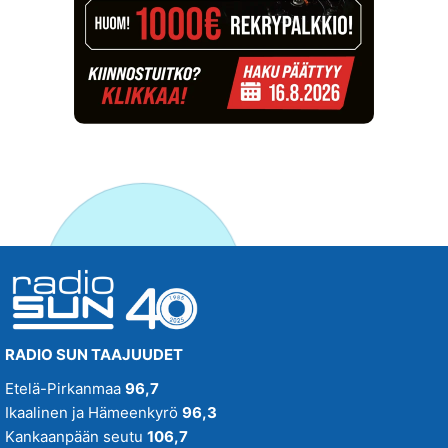
RADIO SUN TAAJUUDET
Etelä-Pirkanmaa
96,7
Ikaalinen ja Hämeenkyrö
96,3
Kankaanpään seutu
106,7