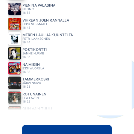
PIENINÄ PALASINA
NEON 2
16.53
VIHREAN JOEN RANNALLA
EPPU NORMAALI
16.48
MEREN LAULUA KUUNTELEN
PETRI LAAKSONEN
16.44
POSTIKORTTI
JANNE HURME
16.37
NAIMISIIN
ESSI WUORELA
16.33
TAMMERKOSKI
JÄRVENSIVU
16.28
ROTUNAINEN
LEA LAVEN
16.22
OLIN VAIN TUULI
EPPU NORMAALI
16.13
SYTTYNYT SAMMUMAAN
ANI
16.09