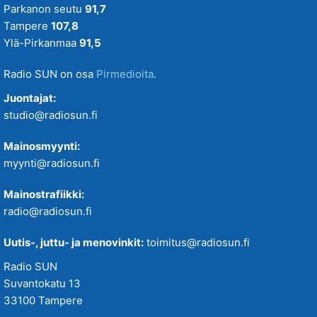
Parkanon seutu
91,7
Tampere
107,8
Ylä-Pirkanmaa
91,5
Radio SUN on osa
Pirmedioita
.
Juontajat:
studio@radiosun.fi
Mainosmyynti:
myynti@radiosun.fi
Mainostrafiikki:
radio@radiosun.fi
Uutis-, juttu- ja menovinkit:
toimitus@radiosun.fi
Radio SUN
Suvantokatu 13
33100 Tampere