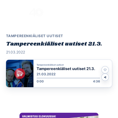
Skip
to
Menu
content
TAMPEREENKIÄLISET UUTISET
Tampereenkiäliset uutiset 21.3.
21.03.2022
Tampereenkiäliset uutiset
Tampereenkiäliset uutiset 21.3.
21.03.2022
0:00
4:36